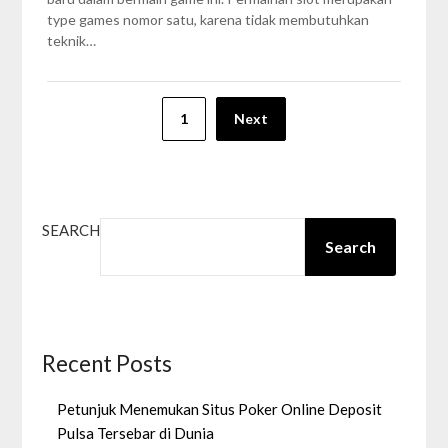
type games nomor satu, karena tidak membutuhkan
teknik…
Posts
1
Next
pagination
SEARCH
Search
Recent Posts
Petunjuk Menemukan Situs Poker Online Deposit
Pulsa Tersebar di Dunia