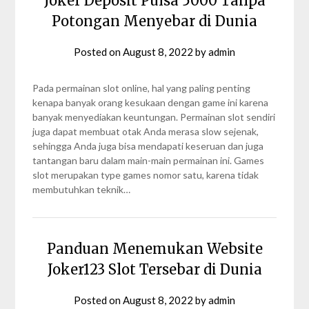
Joker Deposit Pulsa 5000 Tanpa
Potongan Menyebar di Dunia
Posted on
August 8, 2022
by
admin
Pada permainan slot online, hal yang paling penting
kenapa banyak orang kesukaan dengan game ini karena
banyak menyediakan keuntungan. Permainan slot sendiri
juga dapat membuat otak Anda merasa slow sejenak,
sehingga Anda juga bisa mendapati keseruan dan juga
tantangan baru dalam main-main permainan ini. Games
slot merupakan type games nomor satu, karena tidak
membutuhkan teknik…
Panduan Menemukan Website
Joker123 Slot Tersebar di Dunia
Posted on
August 8, 2022
by
admin