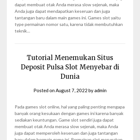
dapat membuat otak Anda merasa slow sejenak, maka
Anda juga dapat mendapatkan keseruan dan juga
tantangan baru dalam main games ini. Games slot yaitu
type permainan nomor satu, karena tidak membutuhkan
teknik…
Tutorial Menemukan Situs
Deposit Pulsa Slot Menyebar di
Dunia
Posted on
August 7, 2022
by
admin
Pada games slot online, hal yang paling penting mengapa
banyak orang kesukaan dengan games ini karena banyak
sediakan keuntungan. Game slot sendiri juga dapat
membuat otak Anda merasa slow sejenak, maka Anda
juga dapat memperoleh keseruan dan juga tantangan
baru dalam bermain game ini. Permainan slot merupakan