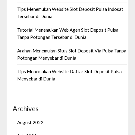
Tips Menemukan Website Slot Deposit Pulsa Indosat
Tersebar di Dunia
Tutorial Menemukan Web Agen Slot Deposit Pulsa
Tanpa Potongan Tersebar di Dunia
Arahan Menemukan Situs Slot Deposit Via Pulsa Tanpa
Potongan Menyebar di Dunia
Tips Menemukan Website Daftar Slot Deposit Pulsa
Menyebar di Dunia
Archives
August 2022