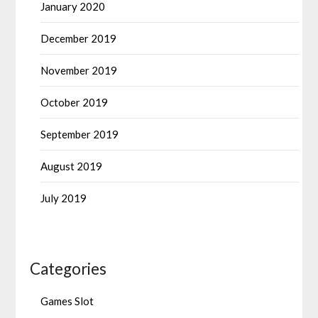
January 2020
December 2019
November 2019
October 2019
September 2019
August 2019
July 2019
Categories
Games Slot