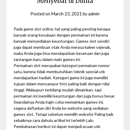
Menyebar di Dunia
Posted on
March 23, 2021
by
admin
Pada game slot online, hal yang paling penting kenapa
banyak orang kesukaan dengan permainan ini karena
banyak menyediakan keuntungan. Games slot sendiri
juga dapat membuat otak Anda merasa kalem sejenak,
maka Anda juga bisa mendapatkan keseruan dan juga
tantangan baru dalam main games ini.
Permainan slot merupakan kategori permainan nomor
satu, karena tidak membutuhkan teknik special utk
mendapatkan hadiah. Kategori game ini juga memiliki
tujuan dalam mencampur foto paling baik dengan nilai
tinggi. Walaupun terbilang mudah dimainkan, tapi
permainan ini memiliki keuntungan dan juga bonus besar.
Seandainya Anda ingin coba memainkan games ini,
segera daftarkan diri Anda ke website yang sediakan
games slot. Tetapi sebelum memilih website Paling baik
sebaiknya cara dahulu artikel ini terlebih Lalu
Pembahasan berikut ini dapat menjadi acuan utk