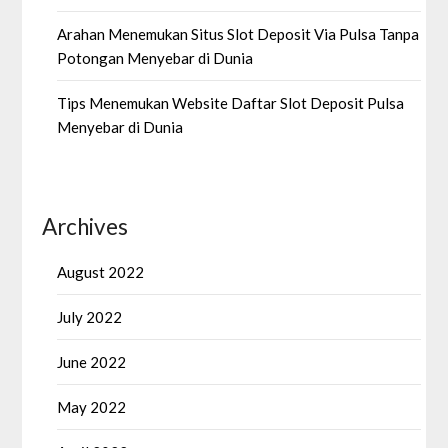
Arahan Menemukan Situs Slot Deposit Via Pulsa Tanpa
Potongan Menyebar di Dunia
Tips Menemukan Website Daftar Slot Deposit Pulsa
Menyebar di Dunia
Archives
August 2022
July 2022
June 2022
May 2022