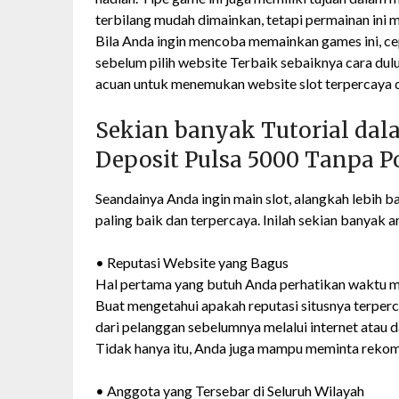
terbilang mudah dimainkan, tetapi permainan ini 
Bila Anda ingin mencoba memainkan games ini, cep
sebelum pilih website Terbaik sebaiknya cara dulu 
acuan untuk menemukan website slot terpercaya d
Sekian banyak Tutorial da
Deposit Pulsa 5000 Tanpa P
Seandainya Anda ingin main slot, alangkah lebih b
paling baik dan terpercaya. Inilah sekian banyak 
• Reputasi Website yang Bagus
Hal pertama yang butuh Anda perhatikan waktu me
Buat mengetahui apakah reputasi situsnya terpe
dari pelanggan sebelumnya melalui internet atau 
Tidak hanya itu, Anda juga mampu meminta rekome
• Anggota yang Tersebar di Seluruh Wilayah