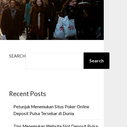
SEARCH
Search
Recent Posts
Petunjuk Menemukan Situs Poker Online
Deposit Pulsa Tersebar di Dunia
Tips Menemukan Website Slot Deposit Pulsa