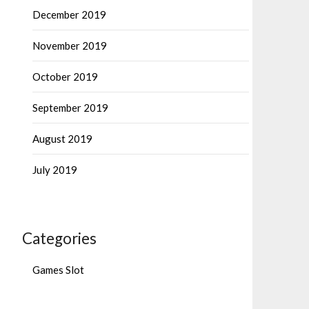
December 2019
November 2019
October 2019
September 2019
August 2019
July 2019
Categories
Games Slot