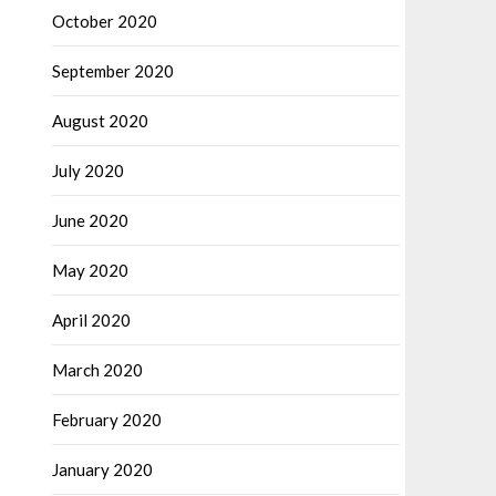
October 2020
September 2020
August 2020
July 2020
June 2020
May 2020
April 2020
March 2020
February 2020
January 2020