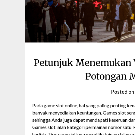
Petunjuk Menemukan W
Potongan M
Posted on
Pada game slot online, hal yang paling penting k
banyak menyediakan keuntungan. Games slot send
sehingga Anda juga dapat mendapati keseruan dan
Games slot ialah kategori permainan nomor satu,
hadiah. Tipe game ini juga memiliki tujuan dalam