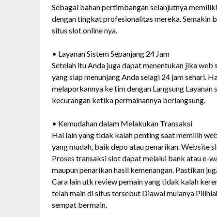
Sebagai bahan pertimbangan selanjutnya memiliki 
dengan tingkat profesionalitas mereka. Semakin
situs slot online nya.
• Layanan Sistem Sepanjang 24 Jam
Setelah itu Anda juga dapat menentukan jika web s
yang siap menunjang Anda selagi 24 jam sehari. Ha
melaporkannya ke tim dengan Langsung Layanan si
kecurangan ketika permainannya berlangsung.
• Kemudahan dalam Melakukan Transaksi
Hal lain yang tidak kalah penting saat memilih we
yang mudah, baik depo atau penarikan. Website slo
Proses transaksi slot dapat melalui bank atau e-w
maupun penarikan hasil kemenangan. Pastikan juga 
Cara lain utk review pemain yang tidak kalah ker
telah main di situs tersebut Diawal mulanya Pilihl
sempat bermain.