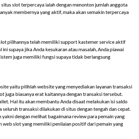
situs slot terpercaya ialah dengan menonton jumlah anggota
 banyak membernya yang aktif, maka akan semakin terpercaya
lot pilihannya telah memiliki support kastemer service aktif
l ini supaya jika Anda kesukaran atau masalah, Anda piawai
stem juga memiliki fungsi supaya tidak berlangsung
bsite yaitu pilihlah website yang menyediakan layanan transaksi
t juga biasanya erat kaitannya dengan transaksi tersebut.
allet. Hal itu akan membantu Anda disaat melakukan isi saldo
seluruh transaksi dilakukan di situs dengan tengah dan cepat.
en yakni dengan melihat bagaimana review para pemain yang
ah web slot yang memiliki penilaian positif dari pemain yang