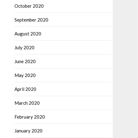
October 2020
September 2020
August 2020
July 2020
June 2020
May 2020
April 2020
March 2020
February 2020
January 2020