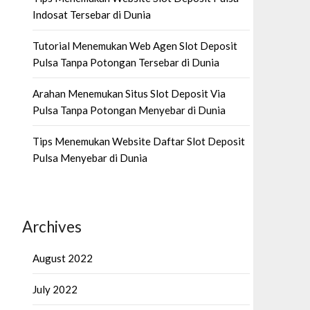
Indosat Tersebar di Dunia
Tutorial Menemukan Web Agen Slot Deposit
Pulsa Tanpa Potongan Tersebar di Dunia
Arahan Menemukan Situs Slot Deposit Via
Pulsa Tanpa Potongan Menyebar di Dunia
Tips Menemukan Website Daftar Slot Deposit
Pulsa Menyebar di Dunia
Archives
August 2022
July 2022