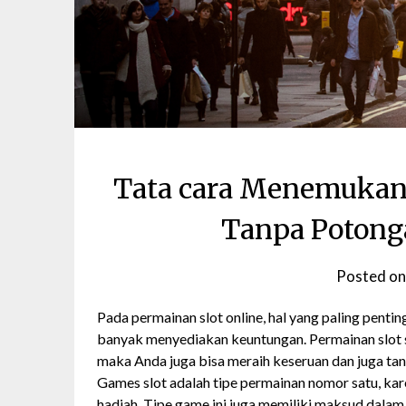
Tata cara Menemukan S
Tanpa Potonga
Posted o
Pada permainan slot online, hal yang paling pent
banyak menyediakan keuntungan. Permainan slot s
maka Anda juga bisa meraih keseruan dan juga ta
Games slot adalah tipe permainan nomor satu, k
hadiah. Tipe game ini juga memiliki maksud dala