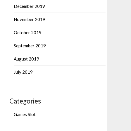
December 2019
November 2019
October 2019
September 2019
August 2019
July 2019
Categories
Games Slot