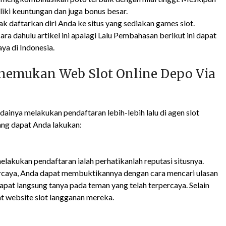
liki keuntungan dan juga bonus besar.
k daftarkan diri Anda ke situs yang sediakan games slot.
ra dahulu artikel ini apalagi Lalu Pembahasan berikut ini dapat
ya di Indonesia.
nemukan Web Slot Online Depo Via
ndainya melakukan pendaftaran lebih-lebih lalu di agen slot
yang dapat Anda lakukan:
akukan pendaftaran ialah perhatikanlah reputasi situsnya.
ercaya, Anda dapat membuktikannya dengan cara mencari ulasan
apat langsung tanya pada teman yang telah terpercaya. Selain
t website slot langganan mereka.