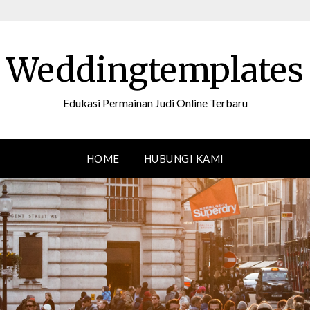
Weddingtemplates
Edukasi Permainan Judi Online Terbaru
HOME
HUBUNGI KAMI