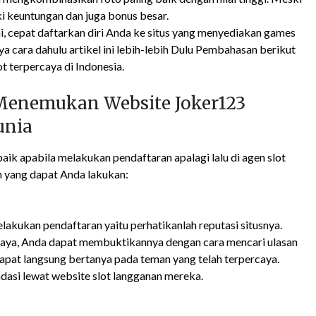
ki keuntungan dan juga bonus besar.
, cepat daftarkan diri Anda ke situs yang menyediakan games
ya cara dahulu artikel ini lebih-lebih Dulu Pembahasan berikut
t terpercaya di Indonesia.
Menemukan Website Joker123
unia
baik apabila melakukan pendaftaran apalagi lalu di agen slot
an yang dapat Anda lakukan:
akukan pendaftaran yaitu perhatikanlah reputasi situsnya.
rcaya, Anda dapat membuktikannya dengan cara mencari ulasan
dapat langsung bertanya pada teman yang telah terpercaya.
dasi lewat website slot langganan mereka.