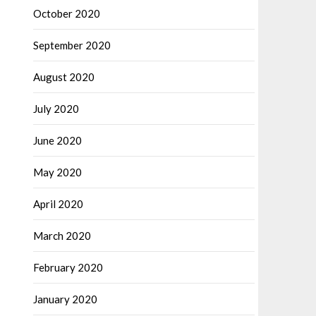
October 2020
September 2020
August 2020
July 2020
June 2020
May 2020
April 2020
March 2020
February 2020
January 2020