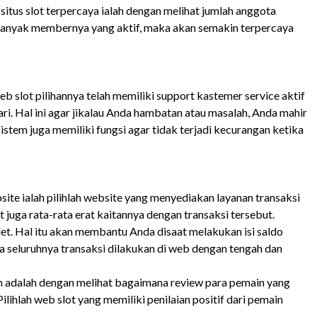
itus slot terpercaya ialah dengan melihat jumlah anggota
 banyak membernya yang aktif, maka akan semakin terpercaya
b slot pilihannya telah memiliki support kastemer service aktif
. Hal ini agar jikalau Anda hambatan atau masalah, Anda mahir
tem juga memiliki fungsi agar tidak terjadi kecurangan ketika
bsite ialah pilihlah website yang menyediakan layanan transaksi
 juga rata-rata erat kaitannya dengan transaksi tersebut.
let. Hal itu akan membantu Anda disaat melakukan isi saldo
a seluruhnya transaksi dilakukan di web dengan tengah dan
en adalah dengan melihat bagaimana review para pemain yang
ilihlah web slot yang memiliki penilaian positif dari pemain