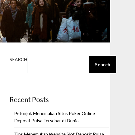
SEARCH
Search
Recent Posts
Petunjuk Menemukan Situs Poker Online
Deposit Pulsa Tersebar di Dunia
Tips Menemukan Website Slot Deposit Pulsa