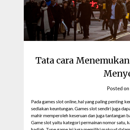
Tata cara Menemukan 
Menye
Posted on
Pada games slot online, hal yang paling penting 
sediakan keuntungan. Games slot sendiri juga da
mahir memperoleh keseruan dan juga tantangan ba
Game slot yaitu kategori permainan nomor satu, 
hadiah. Type game ini juga memiliki maksud dalam