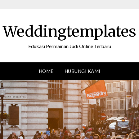
Weddingtemplates
Edukasi Permainan Judi Online Terbaru
HOME
HUBUNGI KAMI