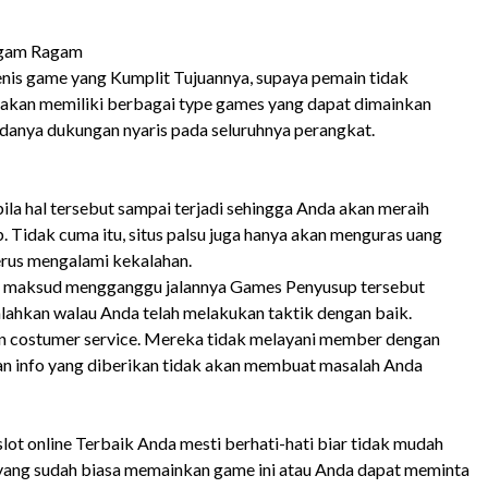
agam Ragam
jenis game yang Kumplit Tujuannya, supaya pemain tidak
nyakan memiliki berbagai type games yang dapat dimainkan
anya dukungan nyaris pada seluruhnya perangkat.
la hal tersebut sampai terjadi sehingga Anda akan meraih
. Tidak cuma itu, situs palsu juga hanya akan menguras uang
erus mengalami kekalahan.
ki maksud mengganggu jalannya Games Penyusup tersebut
alahkan walau Anda telah melakukan taktik dengan baik.
iakan costumer service. Mereka tidak melayani member dengan
dan info yang diberikan tidak akan membuat masalah Anda
lot online Terbaik Anda mesti berhati-hati biar tidak mudah
 yang sudah biasa memainkan game ini atau Anda dapat meminta