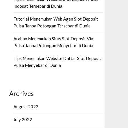
Indosat Tersebar di Dunia
Tutorial Menemukan Web Agen Slot Deposit
Pulsa Tanpa Potongan Tersebar di Dunia
Arahan Menemukan Situs Slot Deposit Via
Pulsa Tanpa Potongan Menyebar di Dunia
Tips Menemukan Website Daftar Slot Deposit
Pulsa Menyebar di Dunia
Archives
August 2022
July 2022