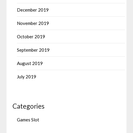
December 2019
November 2019
October 2019
September 2019
August 2019
July 2019
Categories
Games Slot