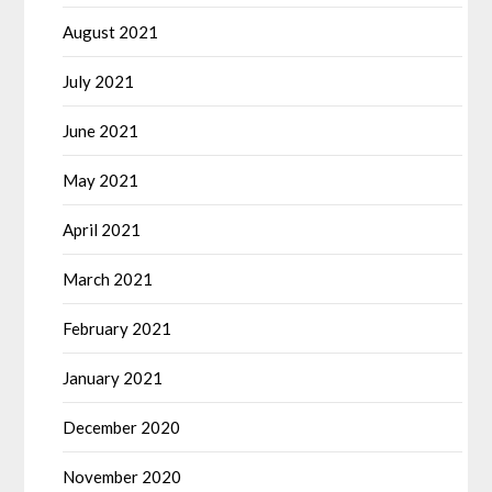
August 2021
July 2021
June 2021
May 2021
April 2021
March 2021
February 2021
January 2021
December 2020
November 2020