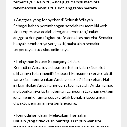
terpercaya. Selain itu, Anda juga mampu meminta
rekomendasi lewat situs slot langganan mereka.
• Anggota yang Menyebar di Seluruh Wilayah
Sebagai bahan pertimbangan setelah itu memiliki web
slot terpercaya adalah dengan menonton jumlah
anggota dengan tingkat profesionalitas mereka. Semakin
banyak membernya yang aktif, maka akan semakin
terpercaya situs slot online nya.
• Pelayanan Sistem Sepanjang 24 Jam
Kemudian Anda juga dapat tentukan kalau situs slot
pilihannya telah memiliki support konsumen service aktif
yang siap meringankan Anda semasa 24 jam sehari. Hal
ini biar jikalau Anda gangguan atau masalah, Anda mampu
melaporkannya ke tim dengan Langsung Layanan system
juga memiliki fungsi supaya tidak berjalan kecurangan
diwaktu permainannya berlangsung.
• Kemudahan dalam Melakukan Transaksi
Hal lain yang tidak kalah penting saat pilih website
merupakan pilihlah website yang menyediakan layanan