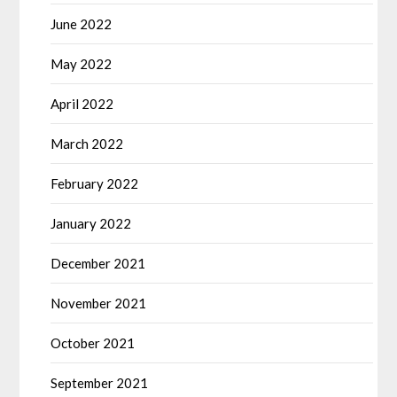
June 2022
May 2022
April 2022
March 2022
February 2022
January 2022
December 2021
November 2021
October 2021
September 2021