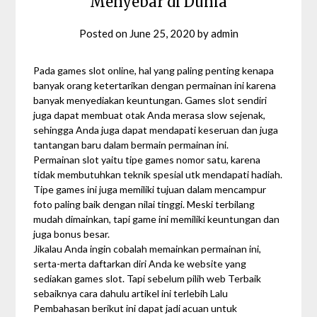
Menyebar di Dunia
Posted on
June 25, 2020
by
admin
Pada games slot online, hal yang paling penting kenapa
banyak orang ketertarikan dengan permainan ini karena
banyak menyediakan keuntungan. Games slot sendiri
juga dapat membuat otak Anda merasa slow sejenak,
sehingga Anda juga dapat mendapati keseruan dan juga
tantangan baru dalam bermain permainan ini.
Permainan slot yaitu tipe games nomor satu, karena
tidak membutuhkan teknik spesial utk mendapati hadiah.
Tipe games ini juga memiliki tujuan dalam mencampur
foto paling baik dengan nilai tinggi. Meski terbilang
mudah dimainkan, tapi game ini memiliki keuntungan dan
juga bonus besar.
Jikalau Anda ingin cobalah memainkan permainan ini,
serta-merta daftarkan diri Anda ke website yang
sediakan games slot. Tapi sebelum pilih web Terbaik
sebaiknya cara dahulu artikel ini terlebih Lalu
Pembahasan berikut ini dapat jadi acuan untuk