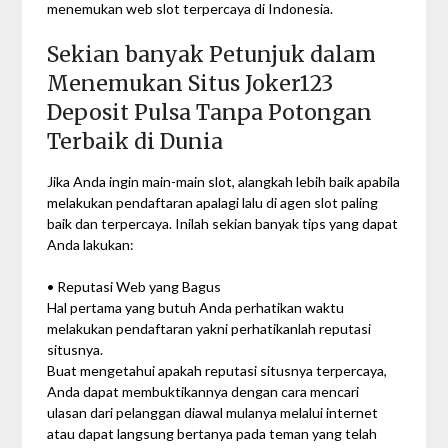
menemukan web slot terpercaya di Indonesia.
Sekian banyak Petunjuk dalam
Menemukan Situs Joker123
Deposit Pulsa Tanpa Potongan
Terbaik di Dunia
Jika Anda ingin main-main slot, alangkah lebih baik apabila
melakukan pendaftaran apalagi lalu di agen slot paling
baik dan terpercaya. Inilah sekian banyak tips yang dapat
Anda lakukan:
• Reputasi Web yang Bagus
Hal pertama yang butuh Anda perhatikan waktu
melakukan pendaftaran yakni perhatikanlah reputasi
situsnya.
Buat mengetahui apakah reputasi situsnya terpercaya,
Anda dapat membuktikannya dengan cara mencari
ulasan dari pelanggan diawal mulanya melalui internet
atau dapat langsung bertanya pada teman yang telah