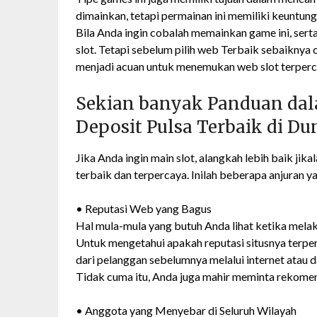
dimainkan, tetapi permainan ini memiliki keuntung
Bila Anda ingin cobalah memainkan game ini, sert
slot. Tetapi sebelum pilih web Terbaik sebaiknya c
menjadi acuan untuk menemukan web slot terperca
Sekian banyak Panduan dal
Deposit Pulsa Terbaik di Du
Jika Anda ingin main slot, alangkah lebih baik jik
terbaik dan terpercaya. Inilah beberapa anjuran 
• Reputasi Web yang Bagus
Hal mula-mula yang butuh Anda lihat ketika melak
Untuk mengetahui apakah reputasi situsnya terp
dari pelanggan sebelumnya melalui internet atau 
Tidak cuma itu, Anda juga mahir meminta rekomen
• Anggota yang Menyebar di Seluruh Wilayah