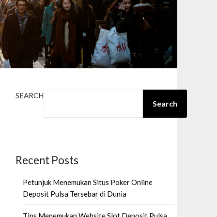
SEARCH
Search
Recent Posts
Petunjuk Menemukan Situs Poker Online
Deposit Pulsa Tersebar di Dunia
Tips Menemukan Website Slot Deposit Pulsa