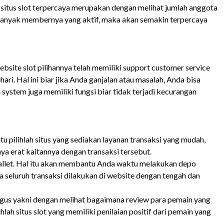
situs slot terpercaya merupakan dengan melihat jumlah anggota
 banyak membernya yang aktif, maka akan semakin terpercaya
bsite slot pilihannya telah memiliki support customer service
ri. Hal ini biar jika Anda ganjalan atau masalah, Anda bisa
ystem juga memiliki fungsi biar tidak terjadi kecurangan
itu pilihlah situs yang sediakan layanan transaksi yang mudah,
nya erat kaitannya dengan transaksi tersebut.
-wallet. Hal itu akan membantu Anda waktu melakukan depo
a seluruh transaksi dilakukan di website dengan tengah dan
bagus yakni dengan melihat bagaimana review para pemain yang
hlah situs slot yang memiliki penilaian positif dari pemain yang