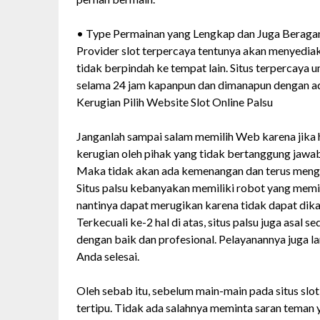
• Type Permainan yang Lengkap dan Juga Berag
Provider slot terpercaya tentunya akan menyedia
tidak berpindah ke tempat lain. Situs terpercay
selama 24 jam kapanpun dan dimanapun dengan a
Kerugian Pilih Website Slot Online Palsu
Janganlah sampai salam memilih Web karena jika 
kerugian oleh pihak yang tidak bertanggung jawab.
Maka tidak akan ada kemenangan dan terus meng
Situs palsu kebanyakan memiliki robot yang mem
nantinya dapat merugikan karena tidak dapat dik
Terkecuali ke-2 hal di atas, situs palsu juga asa
dengan baik dan profesional. Pelayanannya juga 
Anda selesai.
Oleh sebab itu, sebelum main-main pada situs slot
tertipu. Tidak ada salahnya meminta saran teman