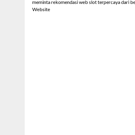
meminta rekomendasi web slot terpercaya dari beb
Website