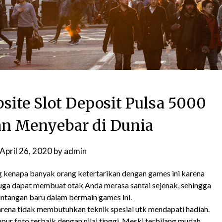
te Slot Deposit Pulsa 5000
n Menyebar di Dunia
April 26, 2020
by
admin
ing kenapa banyak orang ketertarikan dengan games ini karena
juga dapat membuat otak Anda merasa santai sejenak, sehingga
ntangan baru dalam bermain games ini.
arena tidak membutuhkan teknik spesial utk mendapati hadiah.
pur foto terbaik dengan nilai tinggi. Meski terbilang mudah