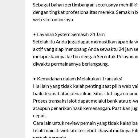
Sebagai bahan pertimbangan seterusnya memiliki 
dengan tingkat profesionalitas mereka. Semakin
web slot online nya.
• Layanan System Semasih 24 Jam
Setelah itu Anda juga dapat memastikan apabila we
aktif yang siap menopang Anda sewaktu 24 jam seha
melaporkannya ke tim dengan Serentak Pelayanan s
diwaktu permainannya berlangsung.
• Kemudahan dalam Melakukan Transaksi
Hal lain yang tidak kalah penting saat pilih web ya
baik deposit atau penarikan. Situs slot juga umum
Proses transaksi slot dapat melalui bank atau e
ataupun penarikan hasil kemenangan. Pastikan jug
cepat.
Cara lain untuk review pemain yang tidak kalah 
telah main di website tersebut Diawal mulanya Pili
pernah bermain.