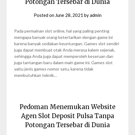
Potongan Tersebar di Dunia
Posted on
June 28, 2021
by
admin
Pada permainan slot online, hal yang paling penting
mengapa banyak orang ketertarikan dengan game ini
karena banyak sediakan keuntungan. Games slot sendiri
juga dapat membuat otak Anda merasa kalem sejenak,
sehingga Anda juga dapat memperoleh keseruan dan
juga tantangan baru dalam main game ini. Games slot
yaitu jenis games nomor satu, karena tidak
membutuhkan teknik…
Pedoman Menemukan Website
Agen Slot Deposit Pulsa Tanpa
Potongan Tersebar di Dunia