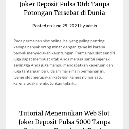
Joker Deposit Pulsa 10rb Tanpa
Potongan Tersebar di Dunia
Posted on
June 29, 2021
by
admin
Pada permainan slot online, hal yang paling penting
kenapa banyak orang minat dengan game ini karena
banyak menyediakan keuntungan. Permainan slot sendiri
juga dapat membuat otak Anda merasa santai sejenak,
sehingga Anda juga mampu mendapatkan keseruan dan
juga tantangan baru dalam main-main permainan ini.
Game slot merupakan kategori games nomor satu,
karena tidak membutuhkan teknik…
Tutorial Menemukan Web Slot
Joker Deposit Pulsa 5000 Tanpa