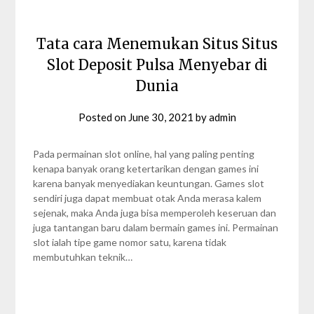
Tata cara Menemukan Situs Situs
Slot Deposit Pulsa Menyebar di
Dunia
Posted on
June 30, 2021
by
admin
Pada permainan slot online, hal yang paling penting
kenapa banyak orang ketertarikan dengan games ini
karena banyak menyediakan keuntungan. Games slot
sendiri juga dapat membuat otak Anda merasa kalem
sejenak, maka Anda juga bisa memperoleh keseruan dan
juga tantangan baru dalam bermain games ini. Permainan
slot ialah tipe game nomor satu, karena tidak
membutuhkan teknik…