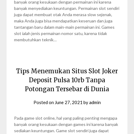
banyak orang kesukaan dengan permainan ini karena
banyak menyediakan keuntungan. Permainan slot sendiri
juga dapat membuat otak Anda merasa slow sejenak,
maka Anda juga bisa mendapatkan keseruan dan juga
tantangan baru dalam main-main permainan ini. Games
slot ialah jenis permainan nomor satu, karena tidak
membutuhkan teknik…
Tips Menemukan Situs Slot Joker
Deposit Pulsa 10rb Tanpa
Potongan Tersebar di Dunia
Posted on
June 27, 2021
by
admin
Pada game slot online, hal yang paling penting mengapa
banyak orang kesukaan dengan games ini karena banyak
sediakan keuntungan. Game slot sendiri juga dapat