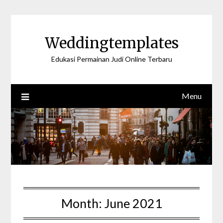
Skip
to
content
Weddingtemplates
Edukasi Permainan Judi Online Terbaru
Menu
Month:
June 2021