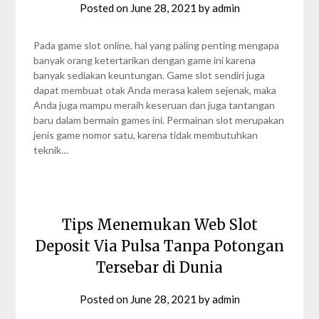
Posted on
June 28, 2021
by
admin
Pada game slot online, hal yang paling penting mengapa
banyak orang ketertarikan dengan game ini karena
banyak sediakan keuntungan. Game slot sendiri juga
dapat membuat otak Anda merasa kalem sejenak, maka
Anda juga mampu meraih keseruan dan juga tantangan
baru dalam bermain games ini. Permainan slot merupakan
jenis game nomor satu, karena tidak membutuhkan
teknik…
Tips Menemukan Web Slot
Deposit Via Pulsa Tanpa Potongan
Tersebar di Dunia
Posted on
June 28, 2021
by
admin