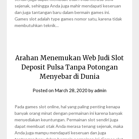
sejenak, sehingga Anda juga mahir mendapati keseruan
dan juga tantangan baru dalam bermain games ini.
Games slot adalah type games nomor satu, karena tidak
membutuhkan teknik…
Arahan Menemukan Web Judi Slot
Deposit Pulsa Tanpa Potongan
Menyebar di Dunia
Posted on
March 28, 2020
by
admin
Pada games slot online, hal yang paling penting kenapa
banyak orang minat dengan permainan ini karena banyak
menyediakan keuntungan. Permainan slot sendiri juga
dapat membuat otak Anda merasa tenang sejenak, maka
Anda juga mampu mendapati keseruan dan juga