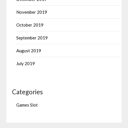
November 2019
October 2019
September 2019
August 2019
July 2019
Categories
Games Slot