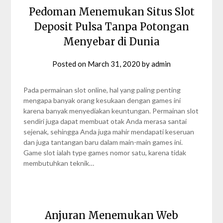
Pedoman Menemukan Situs Slot
Deposit Pulsa Tanpa Potongan
Menyebar di Dunia
Posted on
March 31, 2020
by
admin
Pada permainan slot online, hal yang paling penting
mengapa banyak orang kesukaan dengan games ini
karena banyak menyediakan keuntungan. Permainan slot
sendiri juga dapat membuat otak Anda merasa santai
sejenak, sehingga Anda juga mahir mendapati keseruan
dan juga tantangan baru dalam main-main games ini.
Game slot ialah type games nomor satu, karena tidak
membutuhkan teknik…
Anjuran Menemukan Web