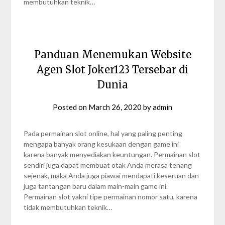
membutuhkan teknik…
Panduan Menemukan Website
Agen Slot Joker123 Tersebar di
Dunia
Posted on
March 26, 2020
by
admin
Pada permainan slot online, hal yang paling penting
mengapa banyak orang kesukaan dengan game ini
karena banyak menyediakan keuntungan. Permainan slot
sendiri juga dapat membuat otak Anda merasa tenang
sejenak, maka Anda juga piawai mendapati keseruan dan
juga tantangan baru dalam main-main game ini.
Permainan slot yakni tipe permainan nomor satu, karena
tidak membutuhkan teknik…