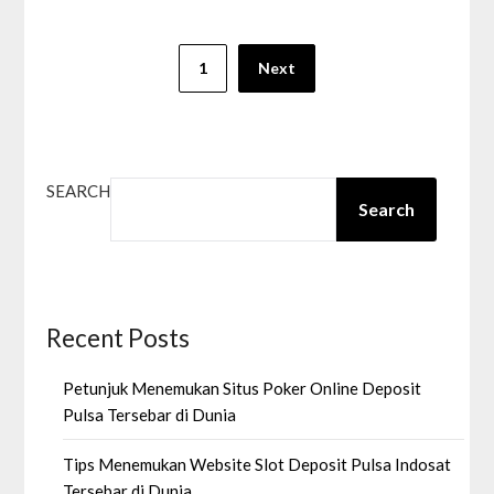
Posts
1
Next
pagination
SEARCH
Search
Recent Posts
Petunjuk Menemukan Situs Poker Online Deposit
Pulsa Tersebar di Dunia
Tips Menemukan Website Slot Deposit Pulsa Indosat
Tersebar di Dunia