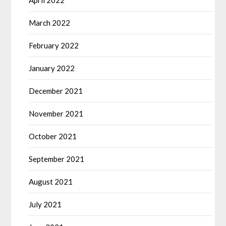
March 2022
February 2022
January 2022
December 2021
November 2021
October 2021
September 2021
August 2021
July 2021