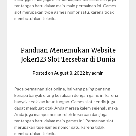
tantangan baru dalam main-main permainan ini. Games
slot merupakan type games nomor satu, karena tidak
membutuhkan teknik…
Panduan Menemukan Website
Joker123 Slot Tersebar di Dunia
Posted on
August 8, 2022
by
admin
Pada permainan slot online, hal yang paling penting
kenapa banyak orang kesukaan dengan game ini karena
banyak sediakan keuntungan. Games slot sendiri juga
dapat membuat otak Anda merasa kalem sejenak, maka
Anda juga mampu memperoleh keseruan dan juga
tantangan baru dalam main games ini. Permainan slot
merupakan tipe games nomor satu, karena tidak
membutuhkan teknik…