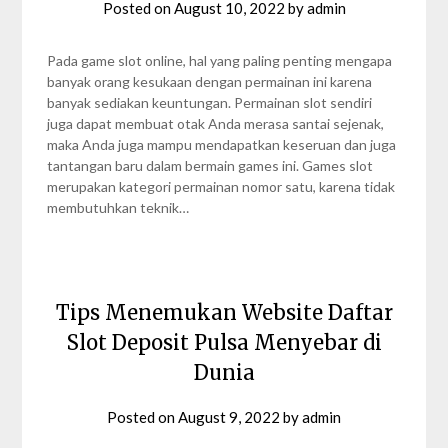
Posted on
August 10, 2022
by
admin
Pada game slot online, hal yang paling penting mengapa
banyak orang kesukaan dengan permainan ini karena
banyak sediakan keuntungan. Permainan slot sendiri
juga dapat membuat otak Anda merasa santai sejenak,
maka Anda juga mampu mendapatkan keseruan dan juga
tantangan baru dalam bermain games ini. Games slot
merupakan kategori permainan nomor satu, karena tidak
membutuhkan teknik…
Tips Menemukan Website Daftar
Slot Deposit Pulsa Menyebar di
Dunia
Posted on
August 9, 2022
by
admin