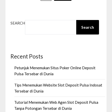
pagination
SEARCH
Search
Recent Posts
Petunjuk Menemukan Situs Poker Online Deposit
Pulsa Tersebar di Dunia
Tips Menemukan Website Slot Deposit Pulsa Indosat
Tersebar di Dunia
Tutorial Menemukan Web Agen Slot Deposit Pulsa
Tanpa Potongan Tersebar di Dunia