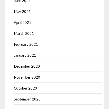
June 2021
May 2021
April 2021
March 2021
February 2021
January 2021
December 2020
November 2020
October 2020
September 2020