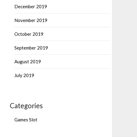
December 2019
November 2019
October 2019
September 2019
August 2019
July 2019
Categories
Games Slot