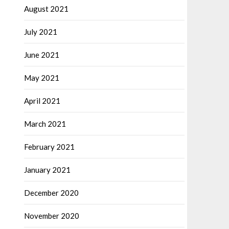
August 2021
July 2021
June 2021
May 2021
April 2021
March 2021
February 2021
January 2021
December 2020
November 2020