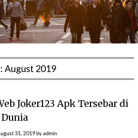
:
August 2019
b Joker123 Apk Tersebar di
Dunia
ugust 31, 2019
by
admin