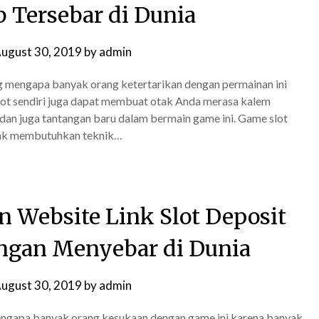
b Tersebar di Dunia
ugust 30, 2019
by
admin
ing mengapa banyak orang ketertarikan dengan permainan ini
lot sendiri juga dapat membuat otak Anda merasa kalem
 dan juga tantangan baru dalam bermain game ini. Game slot
dak membutuhkan teknik…
Website Link Slot Deposit
ngan Menyebar di Dunia
ugust 30, 2019
by
admin
 mengapa banyak orang kesukaan dengan game ini karena banyak