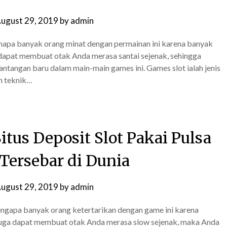
ugust 29, 2019
by
admin
kenapa banyak orang minat dengan permainan ini karena banyak
 dapat membuat otak Anda merasa santai sejenak, sehingga
ntangan baru dalam main-main games ini. Games slot ialah jenis
n teknik…
us Deposit Slot Pakai Pulsa
Tersebar di Dunia
ugust 29, 2019
by
admin
mengapa banyak orang ketertarikan dengan game ini karena
 juga dapat membuat otak Anda merasa slow sejenak, maka Anda