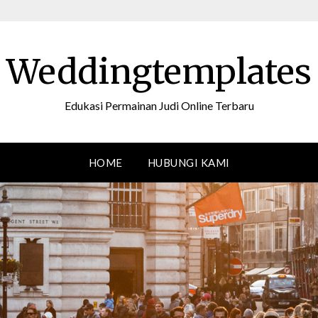
Weddingtemplates
Edukasi Permainan Judi Online Terbaru
HOME
HUBUNGI KAMI