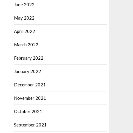
June 2022
May 2022
April 2022
March 2022
February 2022
January 2022
December 2021
November 2021
October 2021
September 2021