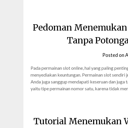
Pedoman Menemukan Sit
Tanpa Potonga
Posted on
A
Pada permainan slot online, hal yang paling pent
menyediakan keuntungan. Permainan slot sendiri 
Anda juga sanggup mendapati keseruan dan juga t
yaitu tipe permainan nomor satu, karena tidak 
Tutorial Menemukan W