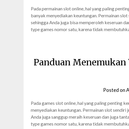
Pada permainan slot online, hal yang paling pent
banyak menyediakan keuntungan. Permainan slot 
sehingga Anda juga bisa memperoleh keseruan dan
type games nomor satu, karena tidak membutuhk
Panduan Menemukan We
Posted on
A
Pada games slot online, hal yang paling penting 
menyediakan keuntungan. Permainan slot sendiri
Anda juga sanggup meraih keseruan dan juga tant
type games nomor satu, karena tidak membutuhk