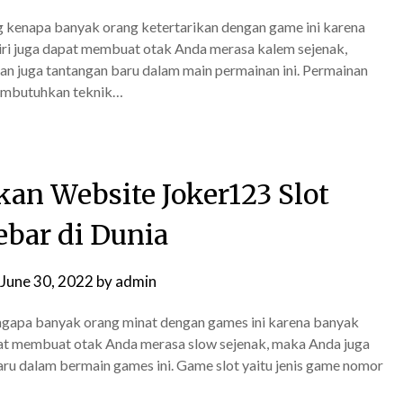
ing kenapa banyak orang ketertarikan dengan game ini karena
ri juga dapat membuat otak Anda merasa kalem sejenak,
n juga tantangan baru dalam main permainan ini. Permainan
membutuhkan teknik…
n Website Joker123 Slot
bar di Dunia
June 30, 2022
by
admin
mengapa banyak orang minat dengan games ini karena banyak
pat membuat otak Anda merasa slow sejenak, maka Anda juga
u dalam bermain games ini. Game slot yaitu jenis game nomor