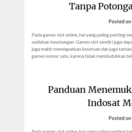
Tanpa Potonga
Posted on
Pada games slot online, hal yang paling penting 
sediakan keuntungan. Games slot sendiri juga da
juga mahir mendapatkan keseruan dan juga tantan
games nomor satu, karena tidak membutuhkan te
Panduan Menemukan
Indosat M
Posted on
Pada games slot online, hal yang paling penting 