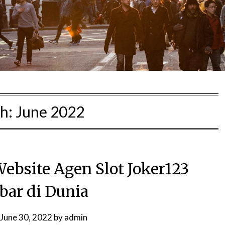
h:
June 2022
bsite Agen Slot Joker123
bar di Dunia
June 30, 2022
by
admin