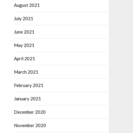
August 2021
July 2021
June 2021
May 2021
April 2021
March 2021
February 2021
January 2021
December 2020
November 2020