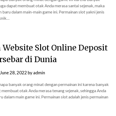
juga dapat membuat otak Anda merasa santai sejenak, maka
 baru dalam main-main game ini. Permainan slot yakni jenis
knik…
Website Slot Online Deposit
rsebar di Dunia
June 28, 2022
by
admin
kenapa banyak orang minat dengan permainan ini karena banyak
at membuat otak Anda merasa tenang sejenak, sehingga Anda
ru dalam main game ini. Permainan slot adalah jenis permainan