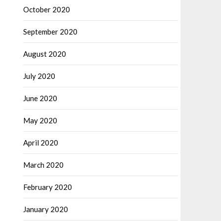
October 2020
September 2020
August 2020
July 2020
June 2020
May 2020
April 2020
March 2020
February 2020
January 2020