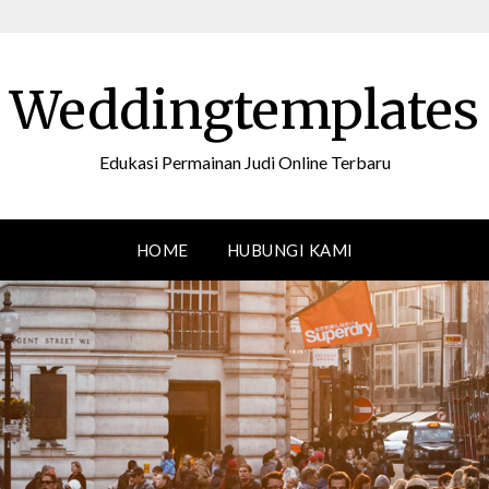
Weddingtemplates
Edukasi Permainan Judi Online Terbaru
HOME
HUBUNGI KAMI