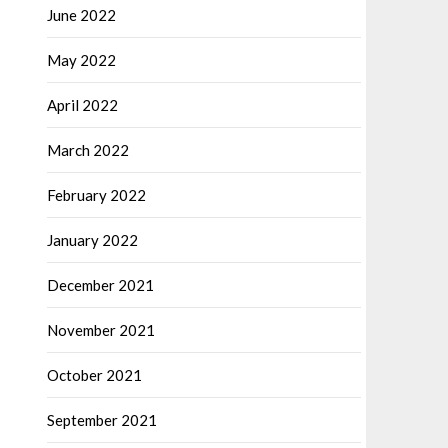
June 2022
May 2022
April 2022
March 2022
February 2022
January 2022
December 2021
November 2021
October 2021
September 2021