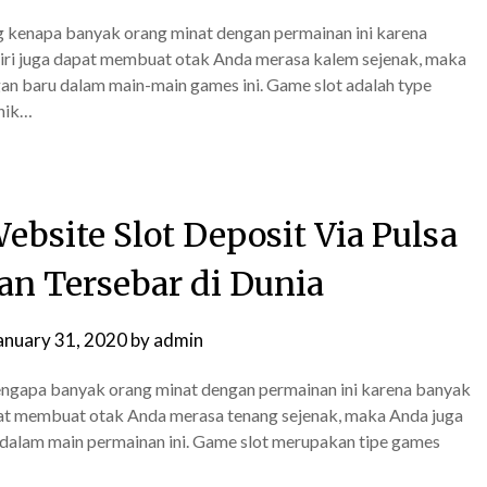
ing kenapa banyak orang minat dengan permainan ini karena
diri juga dapat membuat otak Anda merasa kalem sejenak, maka
an baru dalam main-main games ini. Game slot adalah type
nik…
site Slot Deposit Via Pulsa
n Tersebar di Dunia
anuary 31, 2020
by
admin
mengapa banyak orang minat dengan permainan ini karena banyak
pat membuat otak Anda merasa tenang sejenak, maka Anda juga
 dalam main permainan ini. Game slot merupakan tipe games