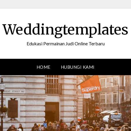
Weddingtemplates
Edukasi Permainan Judi Online Terbaru
HOME
HUBUNGI KAMI