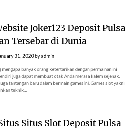
site Joker123 Deposit Pulsa
n Tersebar di Dunia
anuary 31, 2020
by
admin
ing mengapa banyak orang ketertarikan dengan permainan ini
endiri juga dapat membuat otak Anda merasa kalem sejenak,
juga tantangan baru dalam bermain games ini. Games slot yakni
uhkan teknik…
tus Situs Slot Deposit Pulsa