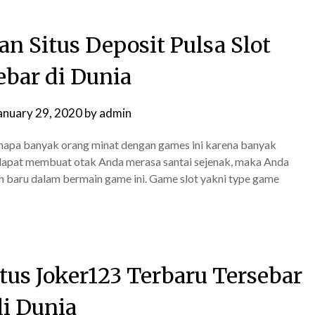
 Situs Deposit Pulsa Slot
bar di Dunia
anuary 29, 2020
by
admin
kenapa banyak orang minat dengan games ini karena banyak
 dapat membuat otak Anda merasa santai sejenak, maka Anda
n baru dalam bermain game ini. Game slot yakni type game
s Joker123 Terbaru Tersebar
di Dunia