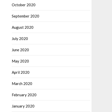
October 2020
September 2020
August 2020
July 2020
June 2020
May 2020
April 2020
March 2020
February 2020
January 2020