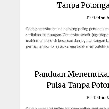
Tanpa Potonga
Posted on
J
Pada game slot online, hal yang paling penting k
sediakan keuntungan. Game slot sendiri juga dap
mahir memperoleh keseruan dan juga tantangan bar
permainan nomor satu, karena tidak membutuhka
Panduan Menemukan 
Pulsa Tanpa Poto
Posted on
J
Pada games slot online, hal yang paling penting 