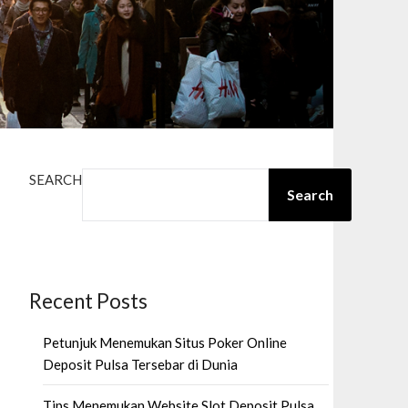
SEARCH
Search
Recent Posts
Petunjuk Menemukan Situs Poker Online
Deposit Pulsa Tersebar di Dunia
Tips Menemukan Website Slot Deposit Pulsa