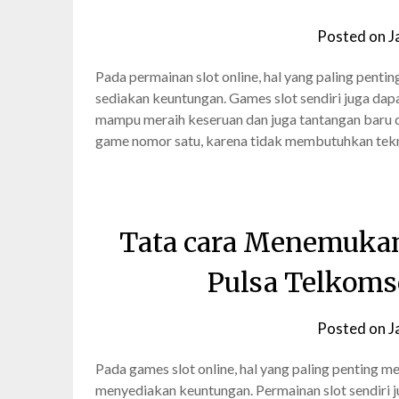
Posted on
J
Pada permainan slot online, hal yang paling pent
sediakan keuntungan. Games slot sendiri juga da
mampu meraih keseruan dan juga tantangan baru 
game nomor satu, karena tidak membutuhkan tek
Tata cara Menemukan 
Pulsa Telkoms
Posted on
J
Pada games slot online, hal yang paling penting 
menyediakan keuntungan. Permainan slot sendiri 