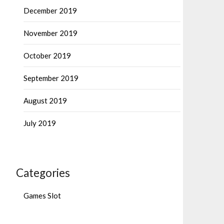
December 2019
November 2019
October 2019
September 2019
August 2019
July 2019
Categories
Games Slot