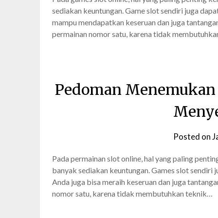
sediakan keuntungan. Game slot sendiri juga dap
mampu mendapatkan keseruan dan juga tantangan b
permainan nomor satu, karena tidak membutuhka
Pedoman Menemukan W
Menye
Posted on
J
Pada permainan slot online, hal yang paling pent
banyak sediakan keuntungan. Games slot sendiri 
Anda juga bisa meraih keseruan dan juga tantang
nomor satu, karena tidak membutuhkan teknik…