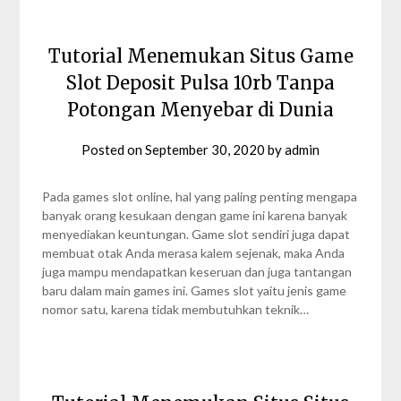
Tutorial Menemukan Situs Game
Slot Deposit Pulsa 10rb Tanpa
Potongan Menyebar di Dunia
Posted on
September 30, 2020
by
admin
Pada games slot online, hal yang paling penting mengapa
banyak orang kesukaan dengan game ini karena banyak
menyediakan keuntungan. Game slot sendiri juga dapat
membuat otak Anda merasa kalem sejenak, maka Anda
juga mampu mendapatkan keseruan dan juga tantangan
baru dalam main games ini. Games slot yaitu jenis game
nomor satu, karena tidak membutuhkan teknik…