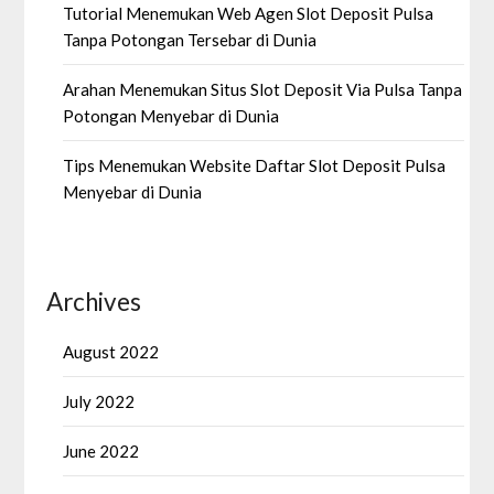
Tutorial Menemukan Web Agen Slot Deposit Pulsa
Tanpa Potongan Tersebar di Dunia
Arahan Menemukan Situs Slot Deposit Via Pulsa Tanpa
Potongan Menyebar di Dunia
Tips Menemukan Website Daftar Slot Deposit Pulsa
Menyebar di Dunia
Archives
August 2022
July 2022
June 2022