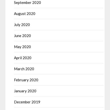
September 2020
August 2020
July 2020
June 2020
May 2020
April 2020
March 2020
February 2020
January 2020
December 2019