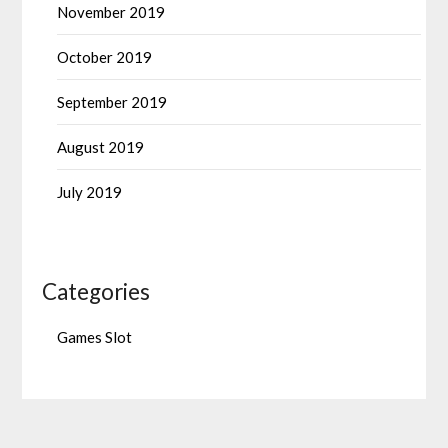
November 2019
October 2019
September 2019
August 2019
July 2019
Categories
Games Slot