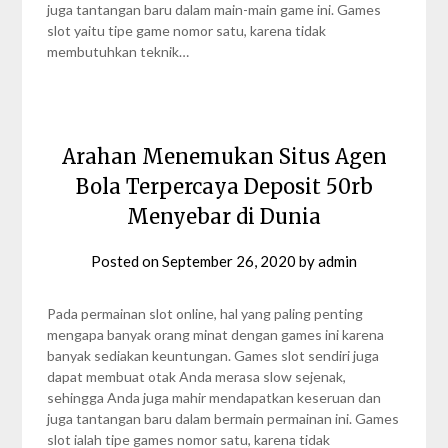
juga tantangan baru dalam main-main game ini. Games
slot yaitu tipe game nomor satu, karena tidak
membutuhkan teknik…
Arahan Menemukan Situs Agen
Bola Terpercaya Deposit 50rb
Menyebar di Dunia
Posted on
September 26, 2020
by
admin
Pada permainan slot online, hal yang paling penting
mengapa banyak orang minat dengan games ini karena
banyak sediakan keuntungan. Games slot sendiri juga
dapat membuat otak Anda merasa slow sejenak,
sehingga Anda juga mahir mendapatkan keseruan dan
juga tantangan baru dalam bermain permainan ini. Games
slot ialah tipe games nomor satu, karena tidak