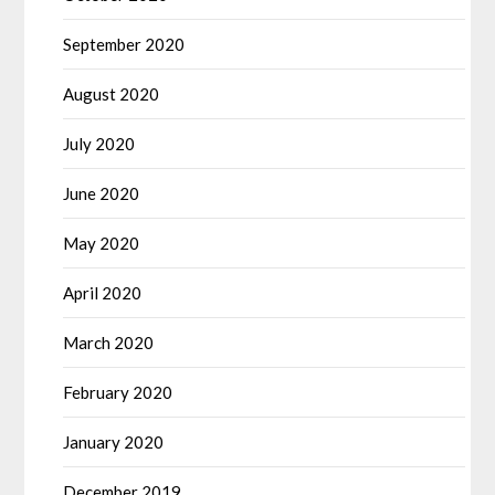
September 2020
August 2020
July 2020
June 2020
May 2020
April 2020
March 2020
February 2020
January 2020
December 2019