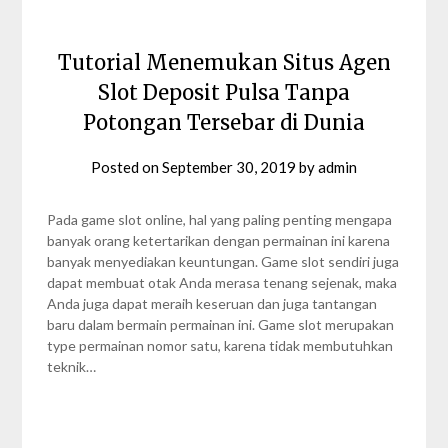
Tutorial Menemukan Situs Agen
Slot Deposit Pulsa Tanpa
Potongan Tersebar di Dunia
Posted on
September 30, 2019
by
admin
Pada game slot online, hal yang paling penting mengapa
banyak orang ketertarikan dengan permainan ini karena
banyak menyediakan keuntungan. Game slot sendiri juga
dapat membuat otak Anda merasa tenang sejenak, maka
Anda juga dapat meraih keseruan dan juga tantangan
baru dalam bermain permainan ini. Game slot merupakan
type permainan nomor satu, karena tidak membutuhkan
teknik…