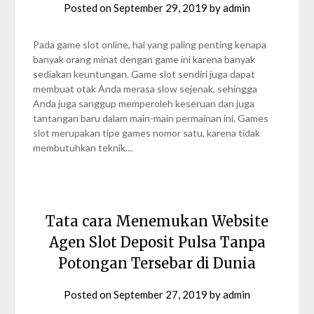
Posted on
September 29, 2019
by
admin
Pada game slot online, hal yang paling penting kenapa
banyak orang minat dengan game ini karena banyak
sediakan keuntungan. Game slot sendiri juga dapat
membuat otak Anda merasa slow sejenak, sehingga
Anda juga sanggup memperoleh keseruan dan juga
tantangan baru dalam main-main permainan ini. Games
slot merupakan tipe games nomor satu, karena tidak
membutuhkan teknik…
Tata cara Menemukan Website
Agen Slot Deposit Pulsa Tanpa
Potongan Tersebar di Dunia
Posted on
September 27, 2019
by
admin