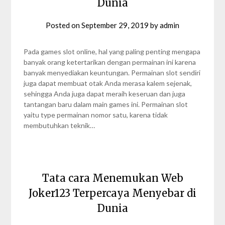
Dunia
Posted on
September 29, 2019
by
admin
Pada games slot online, hal yang paling penting mengapa
banyak orang ketertarikan dengan permainan ini karena
banyak menyediakan keuntungan. Permainan slot sendiri
juga dapat membuat otak Anda merasa kalem sejenak,
sehingga Anda juga dapat meraih keseruan dan juga
tantangan baru dalam main games ini. Permainan slot
yaitu type permainan nomor satu, karena tidak
membutuhkan teknik…
Tata cara Menemukan Web
Joker123 Terpercaya Menyebar di
Dunia