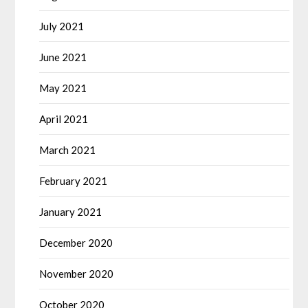
July 2021
June 2021
May 2021
April 2021
March 2021
February 2021
January 2021
December 2020
November 2020
October 2020