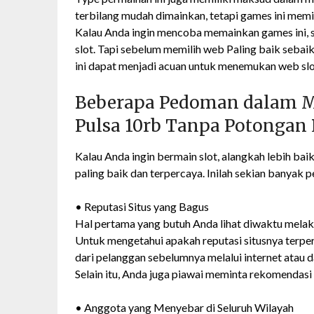
terbilang mudah dimainkan, tetapi games ini memi
Kalau Anda ingin mencoba memainkan games ini, 
slot. Tapi sebelum memilih web Paling baik sebaik
ini dapat menjadi acuan untuk menemukan web slot
Beberapa Pedoman dalam M
Pulsa 10rb Tanpa Potongan 
Kalau Anda ingin bermain slot, alangkah lebih bai
paling baik dan terpercaya. Inilah sekian banyak 
• Reputasi Situs yang Bagus
Hal pertama yang butuh Anda lihat diwaktu melaku
Untuk mengetahui apakah reputasi situsnya terp
dari pelanggan sebelumnya melalui internet atau 
Selain itu, Anda juga piawai meminta rekomendasi
• Anggota yang Menyebar di Seluruh Wilayah