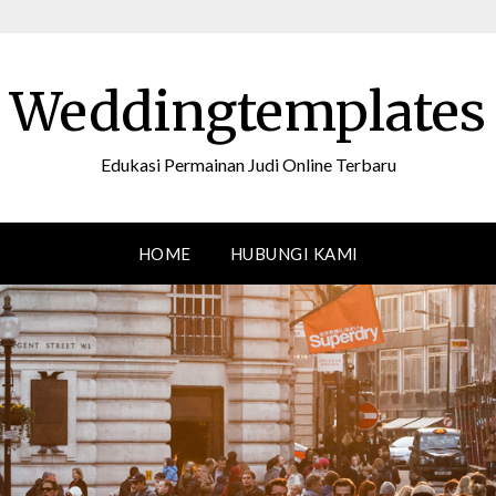
Weddingtemplates
Edukasi Permainan Judi Online Terbaru
HOME
HUBUNGI KAMI