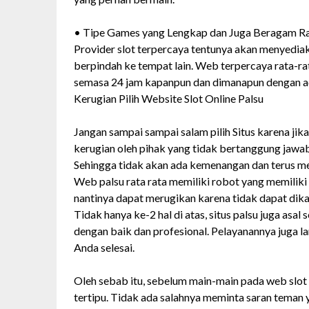
• Tipe Games yang Lengkap dan Juga Beragam 
Provider slot terpercaya tentunya akan menyediak
berpindah ke tempat lain. Web terpercaya rata-r
semasa 24 jam kapanpun dan dimanapun dengan a
Kerugian Pilih Website Slot Online Palsu
Jangan sampai sampai salam pilih Situs karena ji
kerugian oleh pihak yang tidak bertanggung jawab.
Sehingga tidak akan ada kemenangan dan terus m
Web palsu rata rata memiliki robot yang memilik
nantinya dapat merugikan karena tidak dapat dik
Tidak hanya ke-2 hal di atas, situs palsu juga as
dengan baik dan profesional. Pelayanannya juga 
Anda selesai.
Oleh sebab itu, sebelum main-main pada web slot 
tertipu. Tidak ada salahnya meminta saran teman