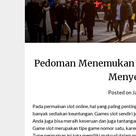
Pedoman Menemukan W
Menye
Posted on
J
Pada permainan slot online, hal yang paling pent
banyak sediakan keuntungan. Games slot sendiri 
Anda juga bisa meraih keseruan dan juga tantanga
Game slot merupakan tipe game nomor satu, kare
Type permainan ini juga memiliki maksud dalam m