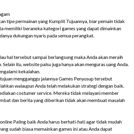
Ragam
an tipe permainan yang Kumplit Tujuannya, biar pemain tidak
ata memiliki beraneka kategori games yang dapat dimainkan
danya dukungan nyaris pada semua perangkat.
kalau hal tersebut sampai berlangsung maka Anda akan meraih
 Selain itu, website palsu juga hanya akan menguras uang Anda.
engalami kekalahan.
i tujuan mengganggu jalannya Games Penyusup tersebut
alahkan walaupun Anda telah melakukan strategi dengan baik.
al sediakan costumer service. Mereka tidak melayani member
lambat dan berita yang diberikan tidak akan membuat masalah
online Paling baik Anda harus berhati-hati agar tidak mudah
 yang sudah biasa memainkan games ini atau Anda dapat