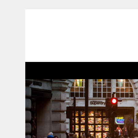
Skip
to
content