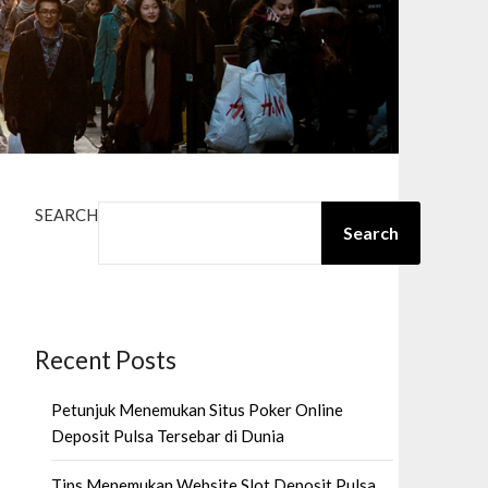
SEARCH
Search
Recent Posts
Petunjuk Menemukan Situs Poker Online
Deposit Pulsa Tersebar di Dunia
Tips Menemukan Website Slot Deposit Pulsa