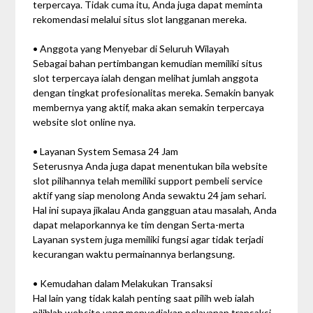
terpercaya. Tidak cuma itu, Anda juga dapat meminta
rekomendasi melalui situs slot langganan mereka.
• Anggota yang Menyebar di Seluruh Wilayah
Sebagai bahan pertimbangan kemudian memiliki situs
slot terpercaya ialah dengan melihat jumlah anggota
dengan tingkat profesionalitas mereka. Semakin banyak
membernya yang aktif, maka akan semakin terpercaya
website slot online nya.
• Layanan System Semasa 24 Jam
Seterusnya Anda juga dapat menentukan bila website
slot pilihannya telah memiliki support pembeli service
aktif yang siap menolong Anda sewaktu 24 jam sehari.
Hal ini supaya jikalau Anda gangguan atau masalah, Anda
dapat melaporkannya ke tim dengan Serta-merta
Layanan system juga memiliki fungsi agar tidak terjadi
kecurangan waktu permainannya berlangsung.
• Kemudahan dalam Melakukan Transaksi
Hal lain yang tidak kalah penting saat pilih web ialah
pilihlah website yang menyediakan pelayanan transaksi