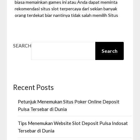
biasa memainkan games ini atau Anda dapat meminta
rekomendasi situs slot terpercaya dari sekian banyak
orang terdekat biar nantinya tidak salah memilih Situs
SEARCH
Search
Recent Posts
Petunjuk Menemukan Situs Poker Online Deposit
Pulsa Tersebar di Dunia
Tips Menemukan Website Slot Deposit Pulsa Indosat
Tersebar di Dunia