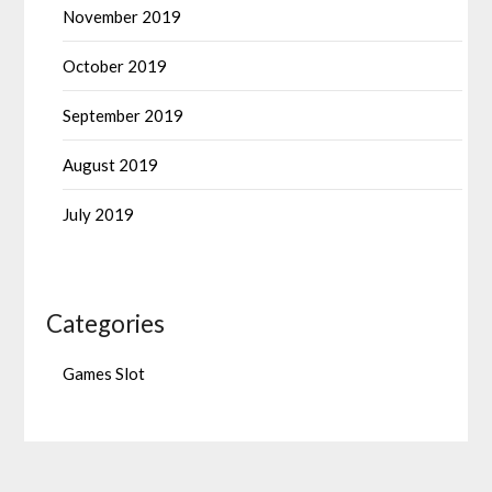
November 2019
October 2019
September 2019
August 2019
July 2019
Categories
Games Slot