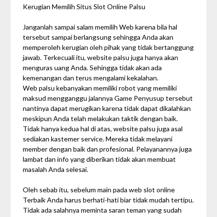
Kerugian Memilih Situs Slot Online Palsu
Janganlah sampai salam memilih Web karena bila hal
tersebut sampai berlangsung sehingga Anda akan
memperoleh kerugian oleh pihak yang tidak bertanggung
jawab. Terkecuali itu, website palsu juga hanya akan
menguras uang Anda. Sehingga tidak akan ada
kemenangan dan terus mengalami kekalahan.
Web palsu kebanyakan memiliki robot yang memiliki
maksud mengganggu jalannya Game Penyusup tersebut
nantinya dapat merugikan karena tidak dapat dikalahkan
meskipun Anda telah melakukan taktik dengan baik.
Tidak hanya kedua hal di atas, website palsu juga asal
sediakan kastemer service. Mereka tidak melayani
member dengan baik dan profesional. Pelayanannya juga
lambat dan info yang diberikan tidak akan membuat
masalah Anda selesai.
Oleh sebab itu, sebelum main pada web slot online
Terbaik Anda harus berhati-hati biar tidak mudah tertipu.
Tidak ada salahnya meminta saran teman yang sudah