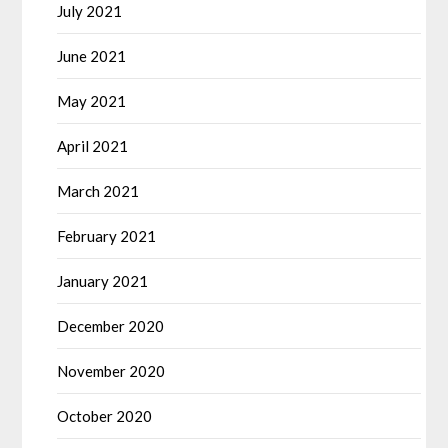
July 2021
June 2021
May 2021
April 2021
March 2021
February 2021
January 2021
December 2020
November 2020
October 2020