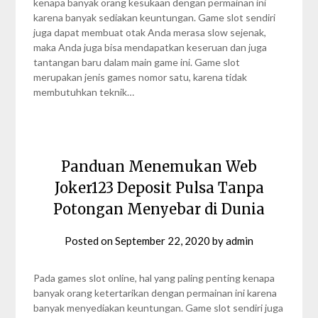
kenapa banyak orang kesukaan dengan permainan ini
karena banyak sediakan keuntungan. Game slot sendiri
juga dapat membuat otak Anda merasa slow sejenak,
maka Anda juga bisa mendapatkan keseruan dan juga
tantangan baru dalam main game ini. Game slot
merupakan jenis games nomor satu, karena tidak
membutuhkan teknik…
Panduan Menemukan Web
Joker123 Deposit Pulsa Tanpa
Potongan Menyebar di Dunia
Posted on
September 22, 2020
by
admin
Pada games slot online, hal yang paling penting kenapa
banyak orang ketertarikan dengan permainan ini karena
banyak menyediakan keuntungan. Game slot sendiri juga