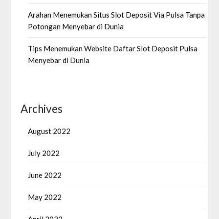
Arahan Menemukan Situs Slot Deposit Via Pulsa Tanpa
Potongan Menyebar di Dunia
Tips Menemukan Website Daftar Slot Deposit Pulsa
Menyebar di Dunia
Archives
August 2022
July 2022
June 2022
May 2022
April 2022