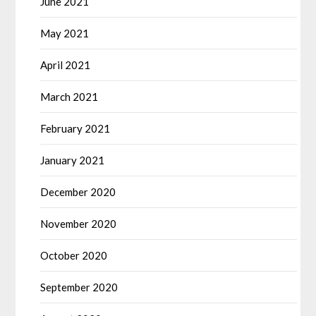
June 2021
May 2021
April 2021
March 2021
February 2021
January 2021
December 2020
November 2020
October 2020
September 2020