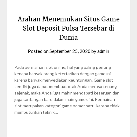
Arahan Menemukan Situs Game
Slot Deposit Pulsa Tersebar di
Dunia
Posted on
September 25, 2020
by
admin
Pada permainan slot online, hal yang paling penting
kenapa banyak orang ketertarikan dengan game ini
karena banyak menyediakan keuntungan. Game slot
sendiri juga dapat membuat otak Anda merasa tenang
sejenak, maka Anda juga mahir mendapati keseruan dan
juga tantangan baru dalam main games ini. Permainan
slot merupakan kategori game nomor satu, karena tidak
membutuhkan teknik…