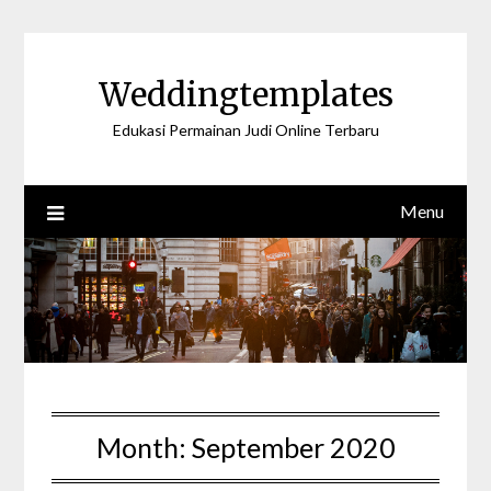
Skip
to
content
Weddingtemplates
Edukasi Permainan Judi Online Terbaru
Menu
Month:
September 2020