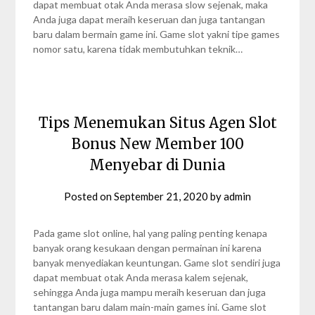
dapat membuat otak Anda merasa slow sejenak, maka
Anda juga dapat meraih keseruan dan juga tantangan
baru dalam bermain game ini. Game slot yakni tipe games
nomor satu, karena tidak membutuhkan teknik…
Tips Menemukan Situs Agen Slot
Bonus New Member 100
Menyebar di Dunia
Posted on
September 21, 2020
by
admin
Pada game slot online, hal yang paling penting kenapa
banyak orang kesukaan dengan permainan ini karena
banyak menyediakan keuntungan. Game slot sendiri juga
dapat membuat otak Anda merasa kalem sejenak,
sehingga Anda juga mampu meraih keseruan dan juga
tantangan baru dalam main-main games ini. Game slot