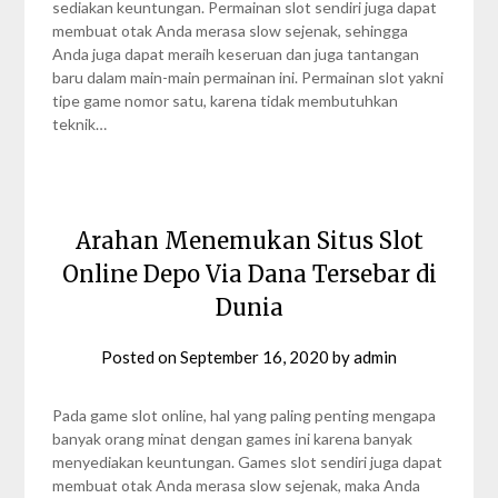
sediakan keuntungan. Permainan slot sendiri juga dapat
membuat otak Anda merasa slow sejenak, sehingga
Anda juga dapat meraih keseruan dan juga tantangan
baru dalam main-main permainan ini. Permainan slot yakni
tipe game nomor satu, karena tidak membutuhkan
teknik…
Arahan Menemukan Situs Slot
Online Depo Via Dana Tersebar di
Dunia
Posted on
September 16, 2020
by
admin
Pada game slot online, hal yang paling penting mengapa
banyak orang minat dengan games ini karena banyak
menyediakan keuntungan. Games slot sendiri juga dapat
membuat otak Anda merasa slow sejenak, maka Anda