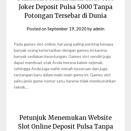
Joker Deposit Pulsa 5000 Tanpa
Potongan Tersebar di Dunia
Posted on
September 19, 2020
by
admin
Pada games slot online, hal yang paling penting kenapa
banyak orang ketertarikan dengan games ini karena
banyak sediakan keuntungan. Games slot sendiri juga
dapat membuat otak Anda merasa kalem sejenak,
sehingga Anda juga mahir meraih keseruan dan juga
tantangan baru dalam main-main game ini. Games slot
yaitu jenis game nomor satu, karena tidak membutuhkan
teknik…
Petunjuk Menemukan Website
Slot Online Deposit Pulsa Tanpa