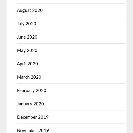
August 2020
July 2020
June 2020
May 2020
April 2020
March 2020
February 2020
January 2020
December 2019
November 2019