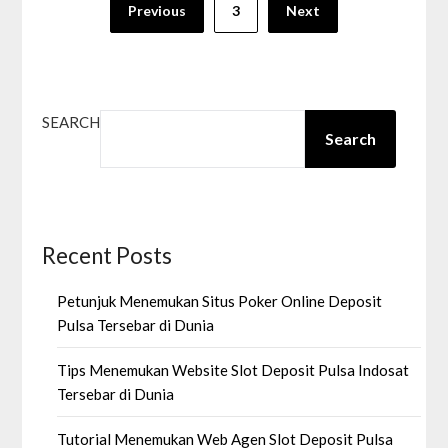
Previous
3
Next
pagination
SEARCH
Search
Recent Posts
Petunjuk Menemukan Situs Poker Online Deposit
Pulsa Tersebar di Dunia
Tips Menemukan Website Slot Deposit Pulsa Indosat
Tersebar di Dunia
Tutorial Menemukan Web Agen Slot Deposit Pulsa