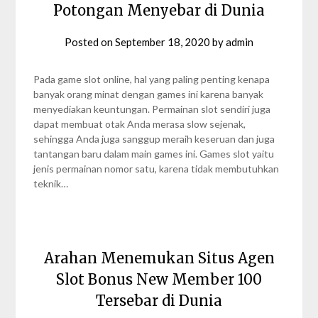
Potongan Menyebar di Dunia
Posted on
September 18, 2020
by
admin
Pada game slot online, hal yang paling penting kenapa
banyak orang minat dengan games ini karena banyak
menyediakan keuntungan. Permainan slot sendiri juga
dapat membuat otak Anda merasa slow sejenak,
sehingga Anda juga sanggup meraih keseruan dan juga
tantangan baru dalam main games ini. Games slot yaitu
jenis permainan nomor satu, karena tidak membutuhkan
teknik…
Arahan Menemukan Situs Agen
Slot Bonus New Member 100
Tersebar di Dunia