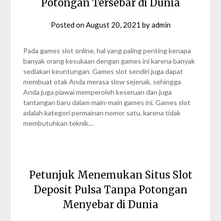
Potongan Tersebar di Dunia
Posted on
August 20, 2021
by
admin
Pada games slot online, hal yang paling penting kenapa
banyak orang kesukaan dengan games ini karena banyak
sediakan keuntungan. Games slot sendiri juga dapat
membuat otak Anda merasa slow sejenak, sehingga
Anda juga piawai memperoleh keseruan dan juga
tantangan baru dalam main-main games ini. Games slot
adalah kategori permainan nomor satu, karena tidak
membutuhkan teknik…
Petunjuk Menemukan Situs Slot
Deposit Pulsa Tanpa Potongan
Menyebar di Dunia