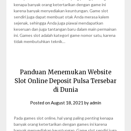
kenapa banyak orang ketertarikan dengan game ini
karena banyak menyediakan keuntungan. Game slot
sendiri juga dapat membuat otak Anda merasa kalem
sejenak, sehingga Anda juga piawai mendapatkan
keseruan dan juga tantangan baru dalam main permainan
ini. Games slot adalah kategori game nomor satu, karena
tidak membutuhkan teknik…
Panduan Menemukan Website
Slot Online Deposit Pulsa Tersebar
di Dunia
Posted on
August 18, 2021
by
admin
Pada games slot online, hal yang paling penting kenapa
banyak orang ketertarikan dengan games ini karena
banyak menyediakan keuntungan. Game slot sendiri juga