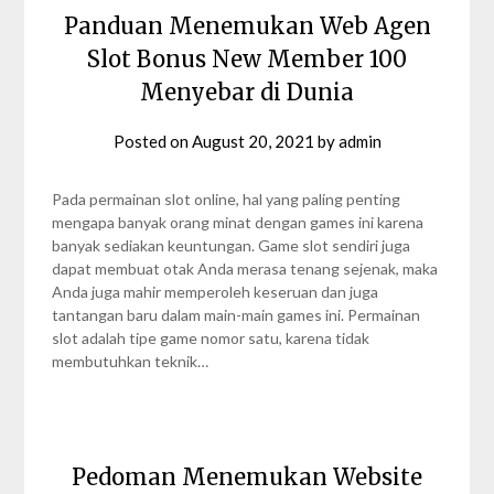
Panduan Menemukan Web Agen
Slot Bonus New Member 100
Menyebar di Dunia
Posted on
August 20, 2021
by
admin
Pada permainan slot online, hal yang paling penting
mengapa banyak orang minat dengan games ini karena
banyak sediakan keuntungan. Game slot sendiri juga
dapat membuat otak Anda merasa tenang sejenak, maka
Anda juga mahir memperoleh keseruan dan juga
tantangan baru dalam main-main games ini. Permainan
slot adalah tipe game nomor satu, karena tidak
membutuhkan teknik…
Pedoman Menemukan Website