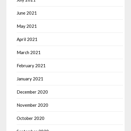
June 2021
May 2021
April 2021
March 2021
February 2021
January 2021
December 2020
November 2020
October 2020