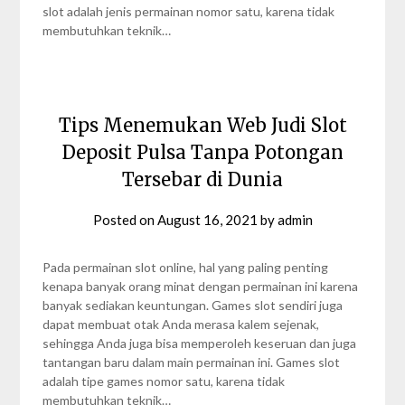
slot adalah jenis permainan nomor satu, karena tidak
membutuhkan teknik…
Tips Menemukan Web Judi Slot
Deposit Pulsa Tanpa Potongan
Tersebar di Dunia
Posted on
August 16, 2021
by
admin
Pada permainan slot online, hal yang paling penting
kenapa banyak orang minat dengan permainan ini karena
banyak sediakan keuntungan. Games slot sendiri juga
dapat membuat otak Anda merasa kalem sejenak,
sehingga Anda juga bisa memperoleh keseruan dan juga
tantangan baru dalam main permainan ini. Games slot
adalah tipe games nomor satu, karena tidak
membutuhkan teknik…