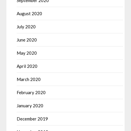
September 2020
August 2020
July 2020
June 2020
May 2020
April 2020
March 2020
February 2020
January 2020
December 2019