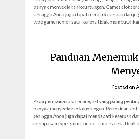
banyak menyediakan keuntungan. Games slot send
sehingga Anda juga dapat meraih keseruan dan jug
type game nomor satu, karena tidak membutuhka
Panduan Menemukan
Menye
Posted on
A
Pada permainan slot online, hal yang paling pent
banyak menyediakan keuntungan. Permainan slot 
sehingga Anda juga dapat mendapati keseruan dan
merupakan type games nomor satu, karena tidak