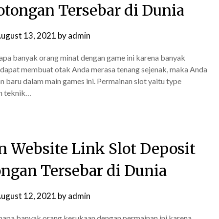
otongan Tersebar di Dunia
ugust 13, 2021
by
admin
enapa banyak orang minat dengan game ini karena banyak
a dapat membuat otak Anda merasa tenang sejenak, maka Anda
n baru dalam main games ini. Permainan slot yaitu type
n teknik…
Website Link Slot Deposit
ongan Tersebar di Dunia
ugust 12, 2021
by
admin
kenapa banyak orang kesukaan dengan permainan ini karena