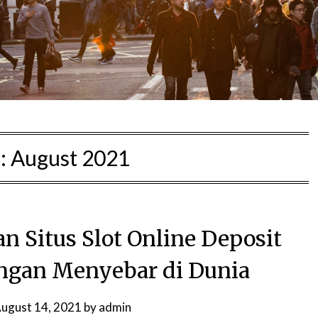
:
August 2021
Situs Slot Online Deposit
ngan Menyebar di Dunia
ugust 14, 2021
by
admin