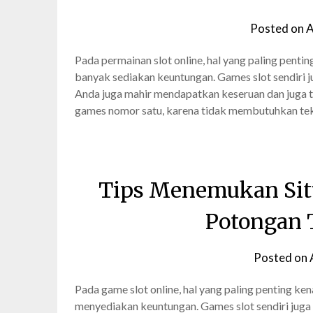
Posted on
A
Pada permainan slot online, hal yang paling pent
banyak sediakan keuntungan. Games slot sendiri
Anda juga mahir mendapatkan keseruan dan juga t
games nomor satu, karena tidak membutuhkan te
Tips Menemukan Situ
Potongan 
Posted on
Pada game slot online, hal yang paling penting k
menyediakan keuntungan. Games slot sendiri jug