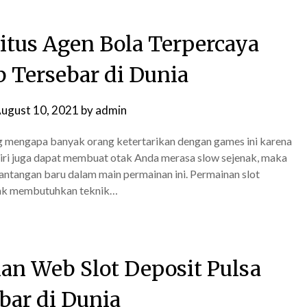
tus Agen Bola Terpercaya
b Tersebar di Dunia
ugust 10, 2021
by
admin
ing mengapa banyak orang ketertarikan dengan games ini karena
iri juga dapat membuat otak Anda merasa slow sejenak, maka
antangan baru dalam main permainan ini. Permainan slot
dak membutuhkan teknik…
n Web Slot Deposit Pulsa
bar di Dunia