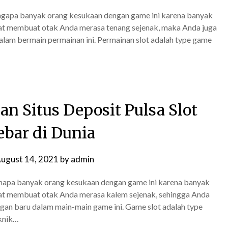
mengapa banyak orang kesukaan dengan game ini karena banyak
pat membuat otak Anda merasa tenang sejenak, maka Anda juga
alam bermain permainan ini. Permainan slot adalah type game
Situs Deposit Pulsa Slot
bar di Dunia
ugust 14, 2021
by
admin
kenapa banyak orang kesukaan dengan game ini karena banyak
pat membuat otak Anda merasa kalem sejenak, sehingga Anda
gan baru dalam main-main game ini. Game slot adalah type
knik…