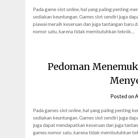
Pada game slot online, hal yang paling penting 
sediakan keuntungan. Games slot sendiri juga da
piawai meraih keseruan dan juga tantangan baru d
nomor satu, karena tidak membutuhkan teknik…
Pedoman Menemukan 
Menye
Posted on
A
Pada games slot online, hal yang paling penting 
sediakan keuntungan. Games slot sendiri juga da
juga dapat mendapatkan keseruan dan juga tantan
games nomor satu, karena tidak membutuhkan te