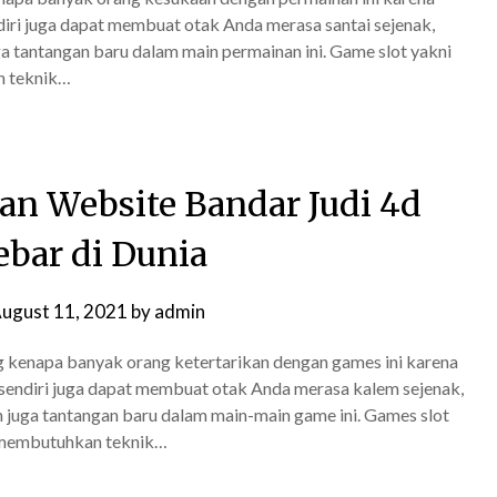
iri juga dapat membuat otak Anda merasa santai sejenak,
a tantangan baru dalam main permainan ini. Game slot yakni
n teknik…
 Website Bandar Judi 4d
bar di Dunia
ugust 11, 2021
by
admin
ing kenapa banyak orang ketertarikan dengan games ini karena
sendiri juga dapat membuat otak Anda merasa kalem sejenak,
 juga tantangan baru dalam main-main game ini. Games slot
 membutuhkan teknik…