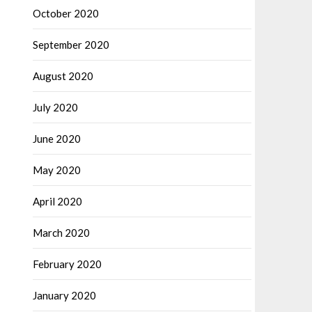
October 2020
September 2020
August 2020
July 2020
June 2020
May 2020
April 2020
March 2020
February 2020
January 2020