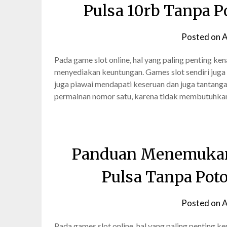
Pulsa 10rb Tanpa P
Posted on
A
Pada game slot online, hal yang paling penting k
menyediakan keuntungan. Games slot sendiri jug
juga piawai mendapati keseruan dan juga tantanga
permainan nomor satu, karena tidak membutuhka
Panduan Menemukan 
Pulsa Tanpa Pot
Posted on
A
Pada games slot online, hal yang paling penting 