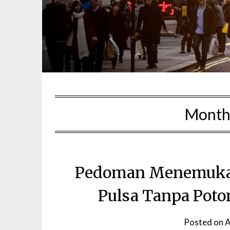
Month
Pedoman Menemukan 
Pulsa Tanpa Poto
Posted on
A