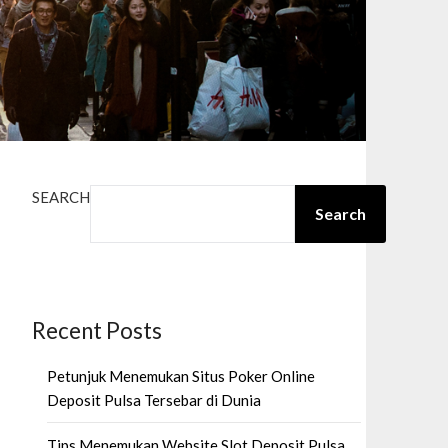
SEARCH
Search
Recent Posts
Petunjuk Menemukan Situs Poker Online
Deposit Pulsa Tersebar di Dunia
Tips Menemukan Website Slot Deposit Pulsa