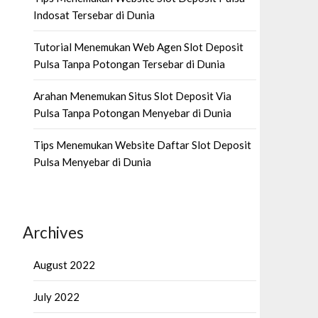
Indosat Tersebar di Dunia
Tutorial Menemukan Web Agen Slot Deposit
Pulsa Tanpa Potongan Tersebar di Dunia
Arahan Menemukan Situs Slot Deposit Via
Pulsa Tanpa Potongan Menyebar di Dunia
Tips Menemukan Website Daftar Slot Deposit
Pulsa Menyebar di Dunia
Archives
August 2022
July 2022