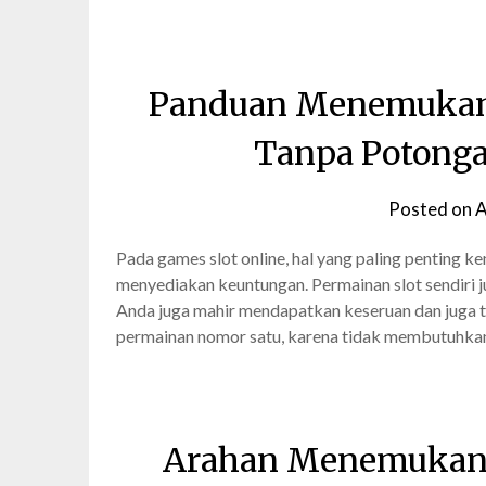
Panduan Menemukan W
Tanpa Potonga
Posted on
A
Pada games slot online, hal yang paling penting 
menyediakan keuntungan. Permainan slot sendiri 
Anda juga mahir mendapatkan keseruan dan juga t
permainan nomor satu, karena tidak membutuhka
Arahan Menemukan W