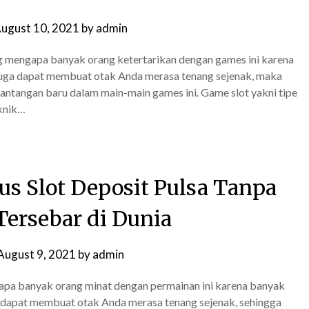
ugust 10, 2021
by
admin
ing mengapa banyak orang ketertarikan dengan games ini karena
 juga dapat membuat otak Anda merasa tenang sejenak, maka
antangan baru dalam main-main games ini. Game slot yakni tipe
knik…
s Slot Deposit Pulsa Tanpa
Tersebar di Dunia
August 9, 2021
by
admin
enapa banyak orang minat dengan permainan ini karena banyak
a dapat membuat otak Anda merasa tenang sejenak, sehingga