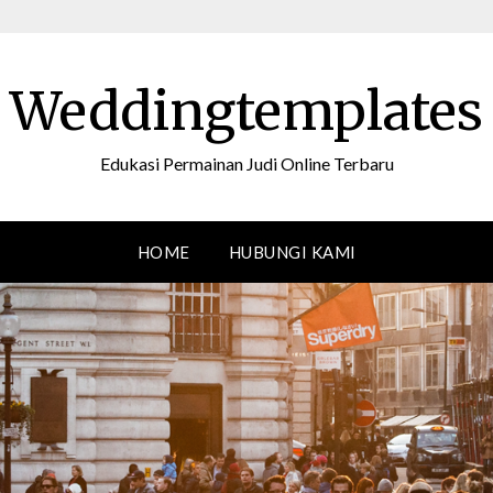
Weddingtemplates
Edukasi Permainan Judi Online Terbaru
HOME
HUBUNGI KAMI