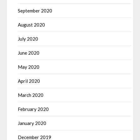
September 2020
August 2020
July 2020
June 2020
May 2020
April 2020
March 2020
February 2020
January 2020
December 2019