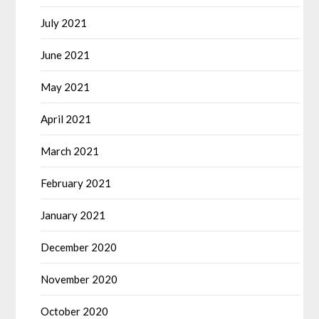
July 2021
June 2021
May 2021
April 2021
March 2021
February 2021
January 2021
December 2020
November 2020
October 2020