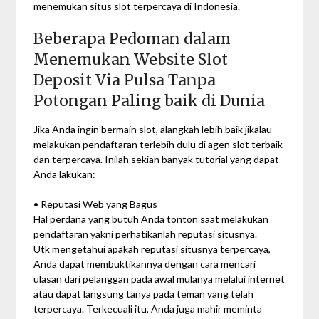
menemukan situs slot terpercaya di Indonesia.
Beberapa Pedoman dalam
Menemukan Website Slot
Deposit Via Pulsa Tanpa
Potongan Paling baik di Dunia
Jika Anda ingin bermain slot, alangkah lebih baik jikalau
melakukan pendaftaran terlebih dulu di agen slot terbaik
dan terpercaya. Inilah sekian banyak tutorial yang dapat
Anda lakukan:
• Reputasi Web yang Bagus
Hal perdana yang butuh Anda tonton saat melakukan
pendaftaran yakni perhatikanlah reputasi situsnya.
Utk mengetahui apakah reputasi situsnya terpercaya,
Anda dapat membuktikannya dengan cara mencari
ulasan dari pelanggan pada awal mulanya melalui internet
atau dapat langsung tanya pada teman yang telah
terpercaya. Terkecuali itu, Anda juga mahir meminta