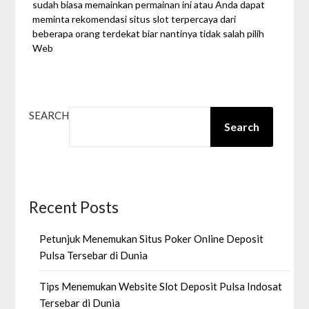
sudah biasa memainkan permainan ini atau Anda dapat
meminta rekomendasi situs slot terpercaya dari
beberapa orang terdekat biar nantinya tidak salah pilih
Web
SEARCH
Search
Recent Posts
Petunjuk Menemukan Situs Poker Online Deposit
Pulsa Tersebar di Dunia
Tips Menemukan Website Slot Deposit Pulsa Indosat
Tersebar di Dunia