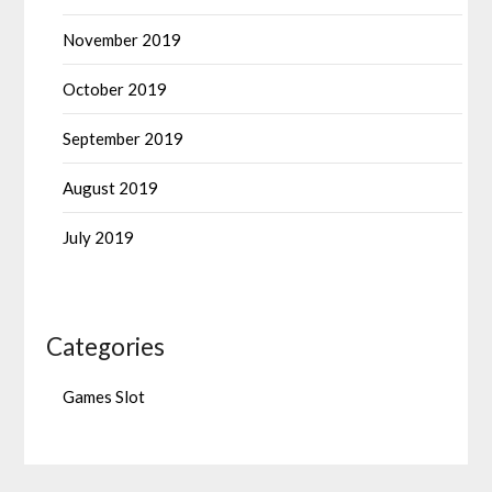
November 2019
October 2019
September 2019
August 2019
July 2019
Categories
Games Slot