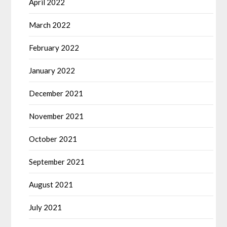
April 2022
March 2022
February 2022
January 2022
December 2021
November 2021
October 2021
September 2021
August 2021
July 2021