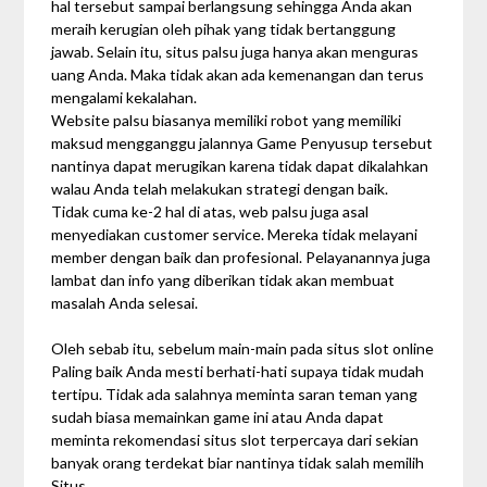
hal tersebut sampai berlangsung sehingga Anda akan
meraih kerugian oleh pihak yang tidak bertanggung
jawab. Selain itu, situs palsu juga hanya akan menguras
uang Anda. Maka tidak akan ada kemenangan dan terus
mengalami kekalahan.
Website palsu biasanya memiliki robot yang memiliki
maksud mengganggu jalannya Game Penyusup tersebut
nantinya dapat merugikan karena tidak dapat dikalahkan
walau Anda telah melakukan strategi dengan baik.
Tidak cuma ke-2 hal di atas, web palsu juga asal
menyediakan customer service. Mereka tidak melayani
member dengan baik dan profesional. Pelayanannya juga
lambat dan info yang diberikan tidak akan membuat
masalah Anda selesai.
Oleh sebab itu, sebelum main-main pada situs slot online
Paling baik Anda mesti berhati-hati supaya tidak mudah
tertipu. Tidak ada salahnya meminta saran teman yang
sudah biasa memainkan game ini atau Anda dapat
meminta rekomendasi situs slot terpercaya dari sekian
banyak orang terdekat biar nantinya tidak salah memilih
Situs