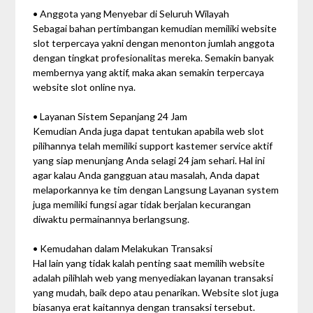
• Anggota yang Menyebar di Seluruh Wilayah
Sebagai bahan pertimbangan kemudian memiliki website
slot terpercaya yakni dengan menonton jumlah anggota
dengan tingkat profesionalitas mereka. Semakin banyak
membernya yang aktif, maka akan semakin terpercaya
website slot online nya.
• Layanan Sistem Sepanjang 24 Jam
Kemudian Anda juga dapat tentukan apabila web slot
pilihannya telah memiliki support kastemer service aktif
yang siap menunjang Anda selagi 24 jam sehari. Hal ini
agar kalau Anda gangguan atau masalah, Anda dapat
melaporkannya ke tim dengan Langsung Layanan system
juga memiliki fungsi agar tidak berjalan kecurangan
diwaktu permainannya berlangsung.
• Kemudahan dalam Melakukan Transaksi
Hal lain yang tidak kalah penting saat memilih website
adalah pilihlah web yang menyediakan layanan transaksi
yang mudah, baik depo atau penarikan. Website slot juga
biasanya erat kaitannya dengan transaksi tersebut.