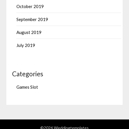
October 2019
September 2019
August 2019
July 2019
Categories
Games Slot
©2026 Weddingtemplates