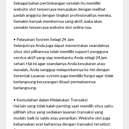
Sebagai bahan pertimbangan setelah itu memiliki
website slot terpercaya merupakan dengan melihat
jumlah anggota dengan tingkat profesionalitas mereka.
Semakin banyak membernya yang aktif, maka akan
semakin terpercaya website slot online nya.
• Pelayanan System Selagi 24 Jam
Selanjutnya Anda juga dapat menentukan seandainya
situs slot pilihannya telah memiliki support pengguna
service aktif yang siap membantu Anda selagi 24 jam
sehari. Hal ini agar seandainya Anda kesukaran atau
masalah, Anda sanggup melaporkannya ke tim dengan
Serentak Layanan system juga memiliki fungsi agar tidak
berlangsung kecurangan disaat permainannya
berlangsung.
• Kemudahan dalam Melakukan Transaksi
Hal lain yang tidak kalah penting saat memilih situs yaitu
pilihlah situs yang sediakan layanan transaksi yang
mudah, baik isi saldo atau penarikan. Website slot juga
kebanyakan erat kaitannya dengan transaksi tersebut.