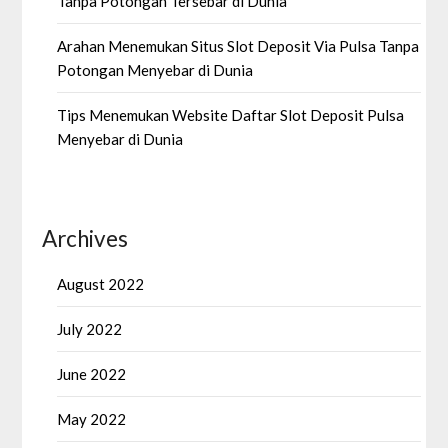
Tanpa Potongan Tersebar di Dunia
Arahan Menemukan Situs Slot Deposit Via Pulsa Tanpa
Potongan Menyebar di Dunia
Tips Menemukan Website Daftar Slot Deposit Pulsa
Menyebar di Dunia
Archives
August 2022
July 2022
June 2022
May 2022