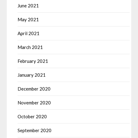
June 2021
May 2021
April 2021
March 2021
February 2021
January 2021
December 2020
November 2020
October 2020
September 2020