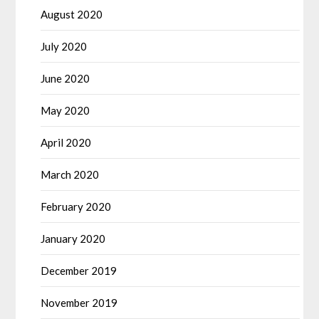
August 2020
July 2020
June 2020
May 2020
April 2020
March 2020
February 2020
January 2020
December 2019
November 2019