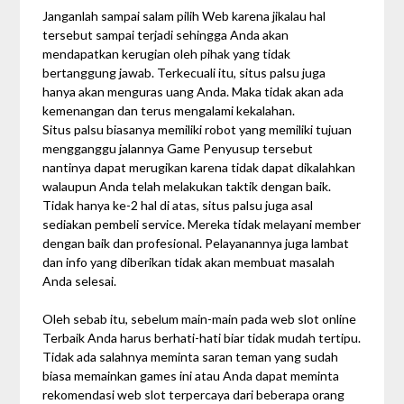
Janganlah sampai salam pilih Web karena jikalau hal
tersebut sampai terjadi sehingga Anda akan
mendapatkan kerugian oleh pihak yang tidak
bertanggung jawab. Terkecuali itu, situs palsu juga
hanya akan menguras uang Anda. Maka tidak akan ada
kemenangan dan terus mengalami kekalahan.
Situs palsu biasanya memiliki robot yang memiliki tujuan
mengganggu jalannya Game Penyusup tersebut
nantinya dapat merugikan karena tidak dapat dikalahkan
walaupun Anda telah melakukan taktik dengan baik.
Tidak hanya ke-2 hal di atas, situs palsu juga asal
sediakan pembeli service. Mereka tidak melayani member
dengan baik dan profesional. Pelayanannya juga lambat
dan info yang diberikan tidak akan membuat masalah
Anda selesai.
Oleh sebab itu, sebelum main-main pada web slot online
Terbaik Anda harus berhati-hati biar tidak mudah tertipu.
Tidak ada salahnya meminta saran teman yang sudah
biasa memainkan games ini atau Anda dapat meminta
rekomendasi web slot terpercaya dari beberapa orang