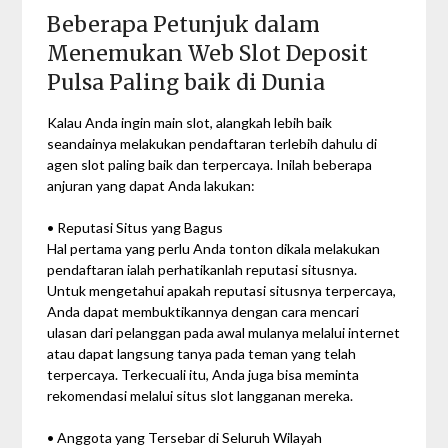
Beberapa Petunjuk dalam
Menemukan Web Slot Deposit
Pulsa Paling baik di Dunia
Kalau Anda ingin main slot, alangkah lebih baik
seandainya melakukan pendaftaran terlebih dahulu di
agen slot paling baik dan terpercaya. Inilah beberapa
anjuran yang dapat Anda lakukan:
• Reputasi Situs yang Bagus
Hal pertama yang perlu Anda tonton dikala melakukan
pendaftaran ialah perhatikanlah reputasi situsnya.
Untuk mengetahui apakah reputasi situsnya terpercaya,
Anda dapat membuktikannya dengan cara mencari
ulasan dari pelanggan pada awal mulanya melalui internet
atau dapat langsung tanya pada teman yang telah
terpercaya. Terkecuali itu, Anda juga bisa meminta
rekomendasi melalui situs slot langganan mereka.
• Anggota yang Tersebar di Seluruh Wilayah