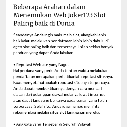
Beberapa Arahan dalam
Menemukan Web Joker123 Slot
Paling baik di Dunia
Seandainya Anda ingin main-main slot, alangkah lebih
baik kalau melakukan pendaftaran lebih-lebih dahulu di
agen slot paling baik dan terpercaya. Inilah sekian banyak
panduan yang dapat Anda lakukan:
• Reputasi Website yang Bagus
Hal perdana yang perlu Anda tonton waktu melakukan
pendaftaran merupakan perhatikanlah reputasi situsnya.
Buat mengetahui apakah reputasi situsnya terpercaya,
Anda dapat membuktikannya dengan cara mencari
ulasan dari pelanggan diawal mulanya lewat internet
atau dapat langsung bertanya pada teman yang telah
terpercaya. Selain itu, Anda juga mampu meminta
rekomendasi melalui situs slot langganan mereka.
• Anggota yang Tersebar di Seluruh Wilayah