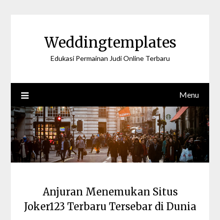
Skip
to
content
Weddingtemplates
Edukasi Permainan Judi Online Terbaru
Menu
Anjuran Menemukan Situs
Joker123 Terbaru Tersebar di Dunia