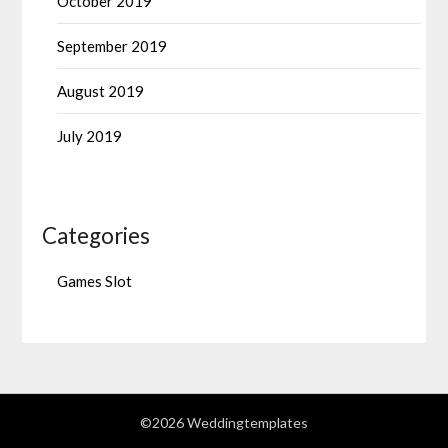
October 2019
September 2019
August 2019
July 2019
Categories
Games Slot
©2026 Weddingtemplates