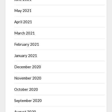
May 2021
April 2021
March 2021
February 2021
January 2021
December 2020
November 2020
October 2020
September 2020
August 2020