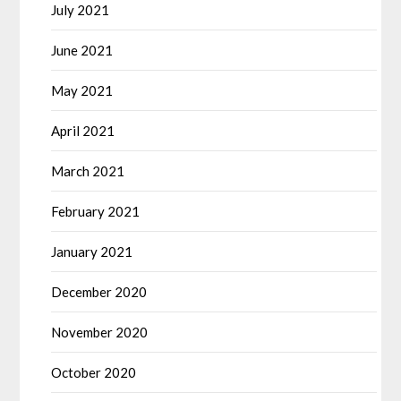
July 2021
June 2021
May 2021
April 2021
March 2021
February 2021
January 2021
December 2020
November 2020
October 2020