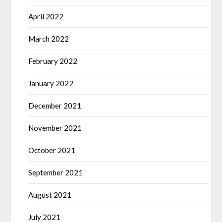
April 2022
March 2022
February 2022
January 2022
December 2021
November 2021
October 2021
September 2021
August 2021
July 2021