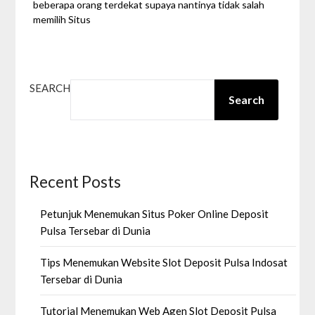
beberapa orang terdekat supaya nantinya tidak salah
memilih Situs
SEARCH
Search
Recent Posts
Petunjuk Menemukan Situs Poker Online Deposit
Pulsa Tersebar di Dunia
Tips Menemukan Website Slot Deposit Pulsa Indosat
Tersebar di Dunia
Tutorial Menemukan Web Agen Slot Deposit Pulsa