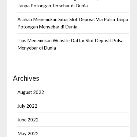
Tanpa Potongan Tersebar di Dunia
Arahan Menemukan Situs Slot Deposit Via Pulsa Tanpa
Potongan Menyebar di Dunia
Tips Menemukan Website Daftar Slot Deposit Pulsa
Menyebar di Dunia
Archives
August 2022
July 2022
June 2022
May 2022