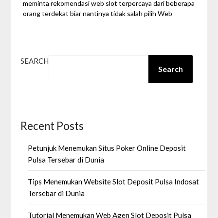
meminta rekomendasi web slot terpercaya dari beberapa
orang terdekat biar nantinya tidak salah pilih Web
SEARCH
Search
Recent Posts
Petunjuk Menemukan Situs Poker Online Deposit
Pulsa Tersebar di Dunia
Tips Menemukan Website Slot Deposit Pulsa Indosat
Tersebar di Dunia
Tutorial Menemukan Web Agen Slot Deposit Pulsa