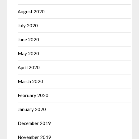
August 2020
July 2020
June 2020
May 2020
April 2020
March 2020
February 2020
January 2020
December 2019
November 2019