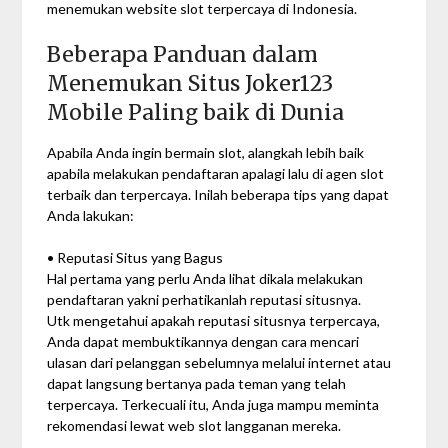
menemukan website slot terpercaya di Indonesia.
Beberapa Panduan dalam
Menemukan Situs Joker123
Mobile Paling baik di Dunia
Apabila Anda ingin bermain slot, alangkah lebih baik
apabila melakukan pendaftaran apalagi lalu di agen slot
terbaik dan terpercaya. Inilah beberapa tips yang dapat
Anda lakukan:
• Reputasi Situs yang Bagus
Hal pertama yang perlu Anda lihat dikala melakukan
pendaftaran yakni perhatikanlah reputasi situsnya.
Utk mengetahui apakah reputasi situsnya terpercaya,
Anda dapat membuktikannya dengan cara mencari
ulasan dari pelanggan sebelumnya melalui internet atau
dapat langsung bertanya pada teman yang telah
terpercaya. Terkecuali itu, Anda juga mampu meminta
rekomendasi lewat web slot langganan mereka.