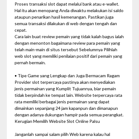
Proses transaksi slot dapat melalui bank atau e-wallet.
Hal itu akan menopang Anda diwaktu melakukan isi saldo
ataupun penarikan hasil kemenangan. Pastikan juga
semua transaksi dilakukan di web dengan tengah dan
cepat.
Cara lain buat review pemain yang tidak kalah bagus ialah
dengan menonton bagaimana review para pemain yang
telah main-main di situs tersebut Sebelumnya Pilihlah
web slot yang memiliki penilaian positif dari pemain yang
pernah bermain.
• Tipe Game yang Lengkap dan Juga Bermacam Ragam
Provider slot terpercaya pastinya akan menyediakan
jenis permainan yang Kumplit Tujuannya, biar pemain
tidak berpindah ke tempat lain. Website terpercaya rata
rata memiliki berbagai jenis permainan yang dapat
dimainkan sepanjang 24 jam kapanpun dan dimanapun
dengan adanya dukungan hampir pada semua perangkat.
Kerugian Memilih Website Slot Online Palsu
Janganlah sampai salam pilih Web karena kalau hal