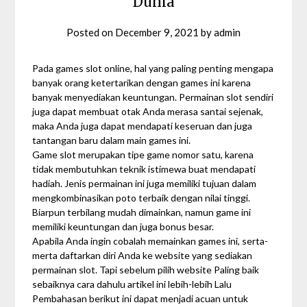
Dunia
Posted on
December 9, 2021
by
admin
Pada games slot online, hal yang paling penting mengapa
banyak orang ketertarikan dengan games ini karena
banyak menyediakan keuntungan. Permainan slot sendiri
juga dapat membuat otak Anda merasa santai sejenak,
maka Anda juga dapat mendapati keseruan dan juga
tantangan baru dalam main games ini.
Game slot merupakan tipe game nomor satu, karena
tidak membutuhkan teknik istimewa buat mendapati
hadiah. Jenis permainan ini juga memiliki tujuan dalam
mengkombinasikan poto terbaik dengan nilai tinggi.
Biarpun terbilang mudah dimainkan, namun game ini
memiliki keuntungan dan juga bonus besar.
Apabila Anda ingin cobalah memainkan games ini, serta-
merta daftarkan diri Anda ke website yang sediakan
permainan slot. Tapi sebelum pilih website Paling baik
sebaiknya cara dahulu artikel ini lebih-lebih Lalu
Pembahasan berikut ini dapat menjadi acuan untuk