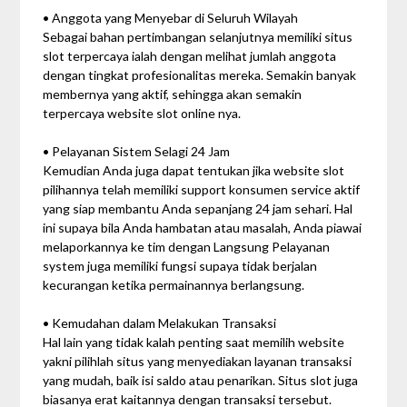
• Anggota yang Menyebar di Seluruh Wilayah
Sebagai bahan pertimbangan selanjutnya memiliki situs
slot terpercaya ialah dengan melihat jumlah anggota
dengan tingkat profesionalitas mereka. Semakin banyak
membernya yang aktif, sehingga akan semakin
terpercaya website slot online nya.
• Pelayanan Sistem Selagi 24 Jam
Kemudian Anda juga dapat tentukan jika website slot
pilihannya telah memiliki support konsumen service aktif
yang siap membantu Anda sepanjang 24 jam sehari. Hal
ini supaya bila Anda hambatan atau masalah, Anda piawai
melaporkannya ke tim dengan Langsung Pelayanan
system juga memiliki fungsi supaya tidak berjalan
kecurangan ketika permainannya berlangsung.
• Kemudahan dalam Melakukan Transaksi
Hal lain yang tidak kalah penting saat memilih website
yakni pilihlah situs yang menyediakan layanan transaksi
yang mudah, baik isi saldo atau penarikan. Situs slot juga
biasanya erat kaitannya dengan transaksi tersebut.