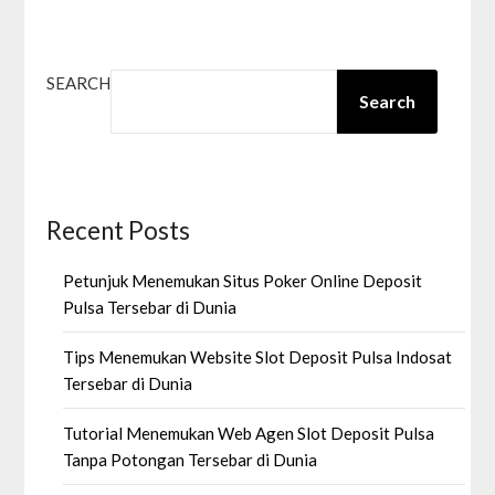
SEARCH
Search
Recent Posts
Petunjuk Menemukan Situs Poker Online Deposit
Pulsa Tersebar di Dunia
Tips Menemukan Website Slot Deposit Pulsa Indosat
Tersebar di Dunia
Tutorial Menemukan Web Agen Slot Deposit Pulsa
Tanpa Potongan Tersebar di Dunia