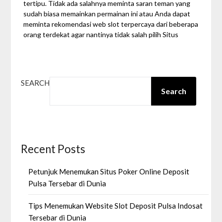
tertipu. Tidak ada salahnya meminta saran teman yang
sudah biasa memainkan permainan ini atau Anda dapat
meminta rekomendasi web slot terpercaya dari beberapa
orang terdekat agar nantinya tidak salah pilih Situs
SEARCH
Search
Recent Posts
Petunjuk Menemukan Situs Poker Online Deposit
Pulsa Tersebar di Dunia
Tips Menemukan Website Slot Deposit Pulsa Indosat
Tersebar di Dunia