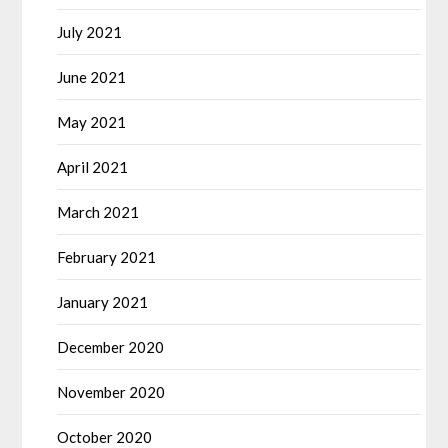
July 2021
June 2021
May 2021
April 2021
March 2021
February 2021
January 2021
December 2020
November 2020
October 2020