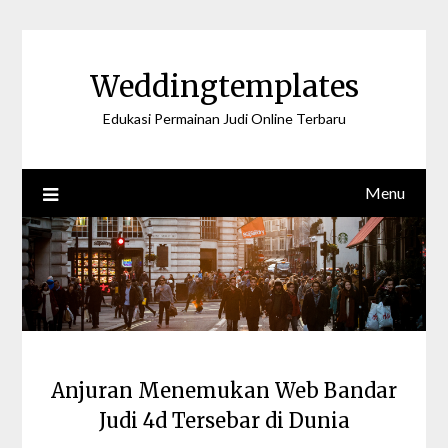
Skip
to
content
Weddingtemplates
Edukasi Permainan Judi Online Terbaru
Menu
Anjuran Menemukan Web Bandar
Judi 4d Tersebar di Dunia