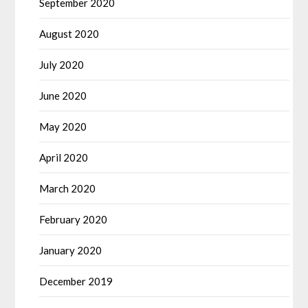
September 2020
August 2020
July 2020
June 2020
May 2020
April 2020
March 2020
February 2020
January 2020
December 2019