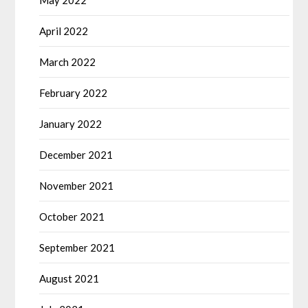
April 2022
March 2022
February 2022
January 2022
December 2021
November 2021
October 2021
September 2021
August 2021