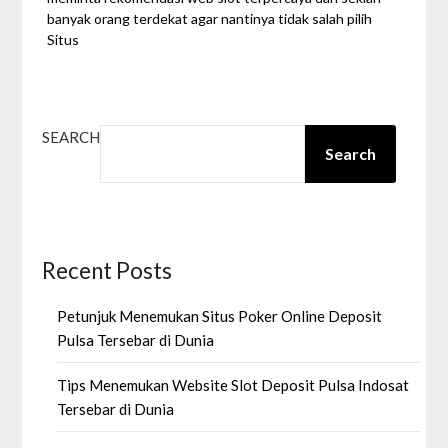
banyak orang terdekat agar nantinya tidak salah pilih
Situs
SEARCH
Search
Recent Posts
Petunjuk Menemukan Situs Poker Online Deposit
Pulsa Tersebar di Dunia
Tips Menemukan Website Slot Deposit Pulsa Indosat
Tersebar di Dunia