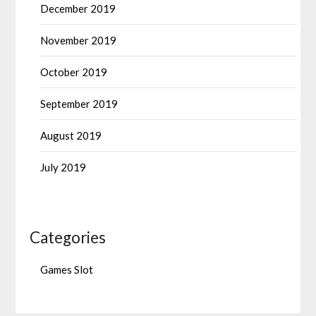
December 2019
November 2019
October 2019
September 2019
August 2019
July 2019
Categories
Games Slot