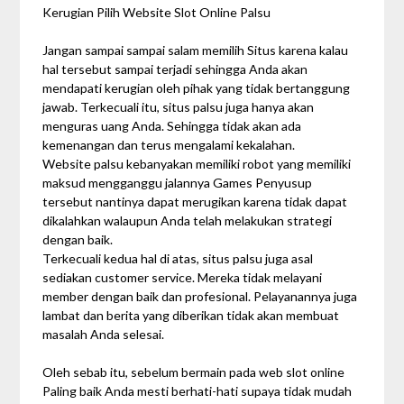
Kerugian Pilih Website Slot Online Palsu
Jangan sampai sampai salam memilih Situs karena kalau
hal tersebut sampai terjadi sehingga Anda akan
mendapati kerugian oleh pihak yang tidak bertanggung
jawab. Terkecuali itu, situs palsu juga hanya akan
menguras uang Anda. Sehingga tidak akan ada
kemenangan dan terus mengalami kekalahan.
Website palsu kebanyakan memiliki robot yang memiliki
maksud mengganggu jalannya Games Penyusup
tersebut nantinya dapat merugikan karena tidak dapat
dikalahkan walaupun Anda telah melakukan strategi
dengan baik.
Terkecuali kedua hal di atas, situs palsu juga asal
sediakan customer service. Mereka tidak melayani
member dengan baik dan profesional. Pelayanannya juga
lambat dan berita yang diberikan tidak akan membuat
masalah Anda selesai.
Oleh sebab itu, sebelum bermain pada web slot online
Paling baik Anda mesti berhati-hati supaya tidak mudah