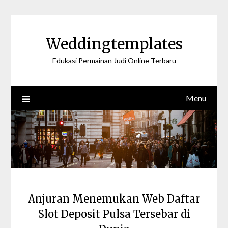
Skip
to
content
Weddingtemplates
Edukasi Permainan Judi Online Terbaru
Menu
Anjuran Menemukan Web Daftar
Slot Deposit Pulsa Tersebar di