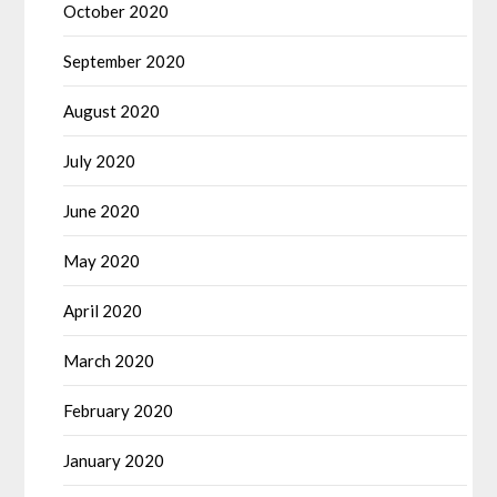
October 2020
September 2020
August 2020
July 2020
June 2020
May 2020
April 2020
March 2020
February 2020
January 2020