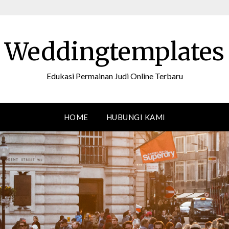
Weddingtemplates
Edukasi Permainan Judi Online Terbaru
HOME
HUBUNGI KAMI