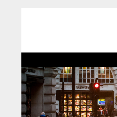
Skip
to
content