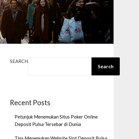
SEARCH
Search
Recent Posts
Petunjuk Menemukan Situs Poker Online
Deposit Pulsa Tersebar di Dunia
Tips Menemukan Website Slot Deposit Pulsa