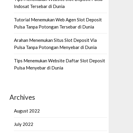
Indosat Tersebar di Dunia
Tutorial Menemukan Web Agen Slot Deposit
Pulsa Tanpa Potongan Tersebar di Dunia
Arahan Menemukan Situs Slot Deposit Via
Pulsa Tanpa Potongan Menyebar di Dunia
Tips Menemukan Website Daftar Slot Deposit
Pulsa Menyebar di Dunia
Archives
August 2022
July 2022