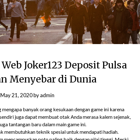
eb Joker123 Deposit Pulsa
n Menyebar di Dunia
n
May 21, 2020
by
admin
ting mengapa banyak orang kesukaan dengan game ini karena
sendiri juga dapat membuat otak Anda merasa kalem sejenak,
uga tantangan baru dalam main game ini.
dak membutuhkan teknik spesial untuk mendapati hadiah.
m mencampurkan poto paling baik dengan nilai tinggi. Meski