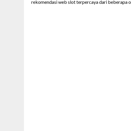
rekomendasi web slot terpercaya dari beberapa o