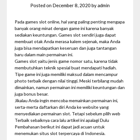
Posted on
December 8, 2020
by
admin
Pada games slot online, hal yang paling penting mengapa
banyak orang minat dengan game ini karena banyak
sediakan keuntungan. Games slot sendiri juga dapat
membuat otak Anda merasa kalem sejenak, maka Anda
juga bisa mendapatkan keseruan dan juga tantangan
baru dalam main permainan ini.
Games slot yaitu jenis game nomor satu, karena tidak
membutuhkan teknik spesial buat mendapati hadiah.
Tipe game ini juga memiliki maksud dalam mencampur
photo terbaik dengan nilai tinggi. Meski terbilang mudah
dimainkan, namun permainan ini memiliki keuntungan dan
juga bonus besar.
Jikalau Anda ingin mencoba memainkan permainan ini,
serta-merta daftarkan diri Anda ke website yang
menyediakan permainan slot. Tetapi sebelum pilih web
Terbaik sebaiknya cara lalu artikel ini apalagi Dulu
Pembahasan berikut ini dapat jadi acuan untuk
menemukan situs slot terpercaya di Indonesia.