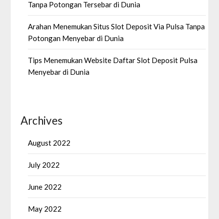
Tanpa Potongan Tersebar di Dunia
Arahan Menemukan Situs Slot Deposit Via Pulsa Tanpa
Potongan Menyebar di Dunia
Tips Menemukan Website Daftar Slot Deposit Pulsa
Menyebar di Dunia
Archives
August 2022
July 2022
June 2022
May 2022