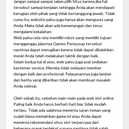
Jangan sampai sampai salam pilih Situs karena jika hal
tersebut sampai berjalan sehingga Anda akan mendapati
kerugian oleh pihak yang tidak bertanggung jawab. Tidak
cuma itu, website palsu juga hanya akan menguras uang
Anda. Maka tidak akan ada kemenangan dan terus
mengalami kekalahan.
Web palsu rata rata memiliki robot yang memiliki tujuan
mengganggu jalannya Games Penyusup tersebut
nantinya dapat merugikan karena tidak dapat dikalahkan
meski Anda telah melakukan taktik dengan baik.
Selain kedua hal di atas, web palsu juga asal sediakan
kastemer service. Mereka tidak melayani member
dengan baik dan profesional. Pelayanannya juga lambat
dan berita yang diberikan tidak akan membuat masalah
Anda selesai.
Oleh sebab itu, sebelum main-main pada web slot online
Paling baik Anda harus berhati-hati biar tidak mudah
tertipu. Tidak ada salahnya meminta saran teman yang
sudah biasa memainkan game ini atau Anda dapat
meminta rekomendasi situs slot terpercaya dari
beberapa orang terdekat supaya nantinya tidak salah