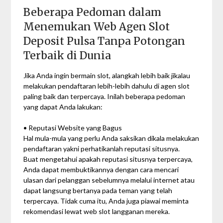
Beberapa Pedoman dalam
Menemukan Web Agen Slot
Deposit Pulsa Tanpa Potongan
Terbaik di Dunia
Jika Anda ingin bermain slot, alangkah lebih baik jikalau
melakukan pendaftaran lebih-lebih dahulu di agen slot
paling baik dan terpercaya. Inilah beberapa pedoman
yang dapat Anda lakukan:
• Reputasi Website yang Bagus
Hal mula-mula yang perlu Anda saksikan dikala melakukan
pendaftaran yakni perhatikanlah reputasi situsnya.
Buat mengetahui apakah reputasi situsnya terpercaya,
Anda dapat membuktikannya dengan cara mencari
ulasan dari pelanggan sebelumnya melalui internet atau
dapat langsung bertanya pada teman yang telah
terpercaya. Tidak cuma itu, Anda juga piawai meminta
rekomendasi lewat web slot langganan mereka.