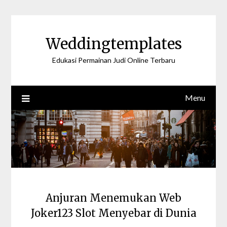
Skip
to
content
Weddingtemplates
Edukasi Permainan Judi Online Terbaru
Menu
Anjuran Menemukan Web
Joker123 Slot Menyebar di Dunia