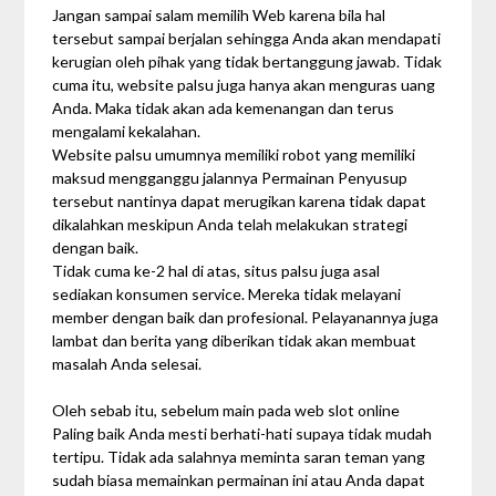
Jangan sampai salam memilih Web karena bila hal
tersebut sampai berjalan sehingga Anda akan mendapati
kerugian oleh pihak yang tidak bertanggung jawab. Tidak
cuma itu, website palsu juga hanya akan menguras uang
Anda. Maka tidak akan ada kemenangan dan terus
mengalami kekalahan.
Website palsu umumnya memiliki robot yang memiliki
maksud mengganggu jalannya Permainan Penyusup
tersebut nantinya dapat merugikan karena tidak dapat
dikalahkan meskipun Anda telah melakukan strategi
dengan baik.
Tidak cuma ke-2 hal di atas, situs palsu juga asal
sediakan konsumen service. Mereka tidak melayani
member dengan baik dan profesional. Pelayanannya juga
lambat dan berita yang diberikan tidak akan membuat
masalah Anda selesai.
Oleh sebab itu, sebelum main pada web slot online
Paling baik Anda mesti berhati-hati supaya tidak mudah
tertipu. Tidak ada salahnya meminta saran teman yang
sudah biasa memainkan permainan ini atau Anda dapat