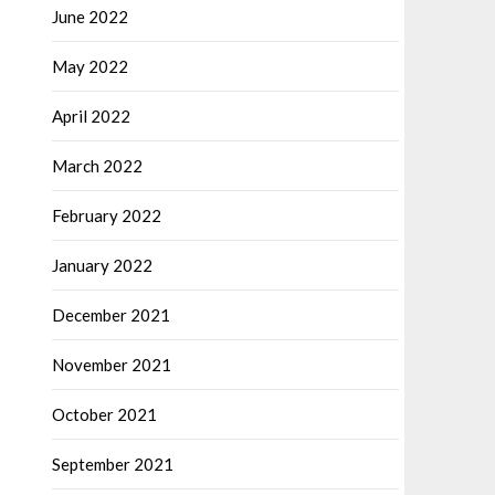
June 2022
May 2022
April 2022
March 2022
February 2022
January 2022
December 2021
November 2021
October 2021
September 2021