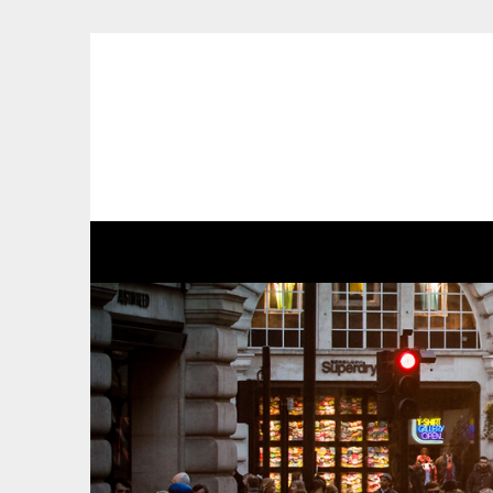
Skip
to
content