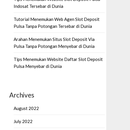
Indosat Tersebar di Dunia
Tutorial Menemukan Web Agen Slot Deposit
Pulsa Tanpa Potongan Tersebar di Dunia
Arahan Menemukan Situs Slot Deposit Via
Pulsa Tanpa Potongan Menyebar di Dunia
Tips Menemukan Website Daftar Slot Deposit
Pulsa Menyebar di Dunia
Archives
August 2022
July 2022