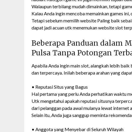
Walaupun terbilang mudah dimainkan, tetapi game 
Kalau Anda ingin mencoba memainkan games ini, ce
Tetapi sebelum memilih website Paling baik sebaikn
dapat jadi acuan utk menemukan website slot terp
Beberapa Panduan dalam M
Pulsa Tanpa Potongan Terba
Apabila Anda ingin main slot, alangkah lebih baik 
dan terpercaya. Inilah beberapa arahan yang dapa
• Reputasi Situs yang Bagus
Hal pertama yang perlu Anda perhatikan waktu mel
Utk mengetahui apakah reputasi situsnya terper
dari pelanggan pada awal mulanya lewat internet 
Selain itu, Anda juga sanggup meminta rekomendas
• Anggota yang Menyebar di Seluruh Wilayah