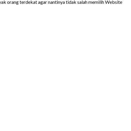
nyak orang terdekat agar nantinya tidak salah memilih Website