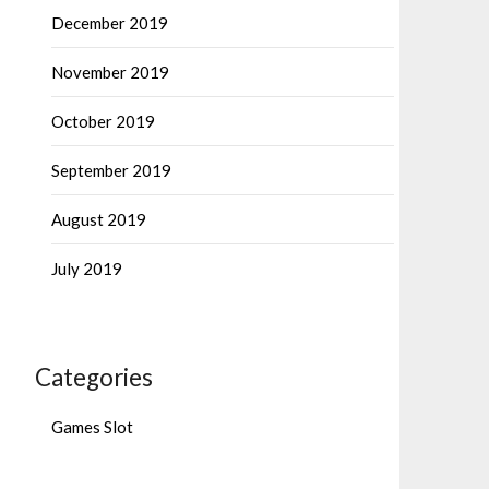
December 2019
November 2019
October 2019
September 2019
August 2019
July 2019
Categories
Games Slot