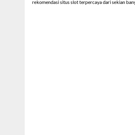
rekomendasi situs slot terpercaya dari sekian ba