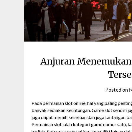
Anjuran Menemukan W
Terse
Posted on
F
Pada permainan slot online, hal yang paling pent
banyak sediakan keuntungan. Game slot sendiri 
juga dapat meraih keseruan dan juga tantangan ba
Permainan slot ialah kategori game nomor satu, 
hadiah. Kategori game ini juga memiliki tujuan da