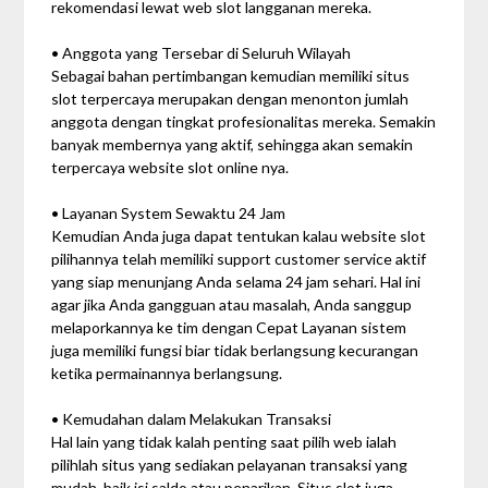
rekomendasi lewat web slot langganan mereka.
• Anggota yang Tersebar di Seluruh Wilayah
Sebagai bahan pertimbangan kemudian memiliki situs
slot terpercaya merupakan dengan menonton jumlah
anggota dengan tingkat profesionalitas mereka. Semakin
banyak membernya yang aktif, sehingga akan semakin
terpercaya website slot online nya.
• Layanan System Sewaktu 24 Jam
Kemudian Anda juga dapat tentukan kalau website slot
pilihannya telah memiliki support customer service aktif
yang siap menunjang Anda selama 24 jam sehari. Hal ini
agar jika Anda gangguan atau masalah, Anda sanggup
melaporkannya ke tim dengan Cepat Layanan sistem
juga memiliki fungsi biar tidak berlangsung kecurangan
ketika permainannya berlangsung.
• Kemudahan dalam Melakukan Transaksi
Hal lain yang tidak kalah penting saat pilih web ialah
pilihlah situs yang sediakan pelayanan transaksi yang
mudah, baik isi saldo atau penarikan. Situs slot juga