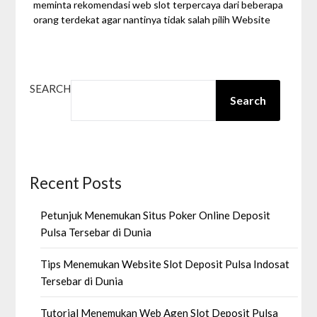
meminta rekomendasi web slot terpercaya dari beberapa
orang terdekat agar nantinya tidak salah pilih Website
SEARCH
Search
Recent Posts
Petunjuk Menemukan Situs Poker Online Deposit
Pulsa Tersebar di Dunia
Tips Menemukan Website Slot Deposit Pulsa Indosat
Tersebar di Dunia
Tutorial Menemukan Web Agen Slot Deposit Pulsa