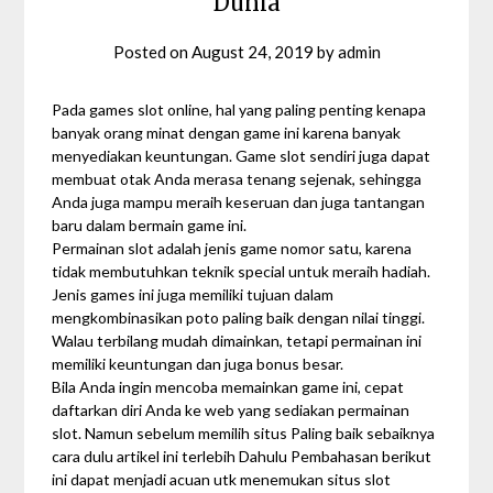
Dunia
Posted on
August 24, 2019
by
admin
Pada games slot online, hal yang paling penting kenapa
banyak orang minat dengan game ini karena banyak
menyediakan keuntungan. Game slot sendiri juga dapat
membuat otak Anda merasa tenang sejenak, sehingga
Anda juga mampu meraih keseruan dan juga tantangan
baru dalam bermain game ini.
Permainan slot adalah jenis game nomor satu, karena
tidak membutuhkan teknik special untuk meraih hadiah.
Jenis games ini juga memiliki tujuan dalam
mengkombinasikan poto paling baik dengan nilai tinggi.
Walau terbilang mudah dimainkan, tetapi permainan ini
memiliki keuntungan dan juga bonus besar.
Bila Anda ingin mencoba memainkan game ini, cepat
daftarkan diri Anda ke web yang sediakan permainan
slot. Namun sebelum memilih situs Paling baik sebaiknya
cara dulu artikel ini terlebih Dahulu Pembahasan berikut
ini dapat menjadi acuan utk menemukan situs slot