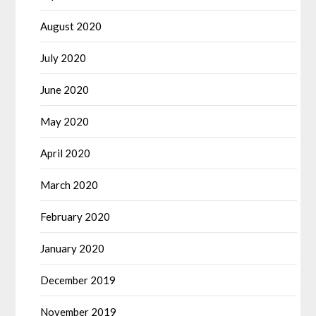
August 2020
July 2020
June 2020
May 2020
April 2020
March 2020
February 2020
January 2020
December 2019
November 2019