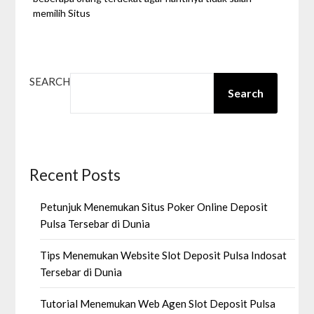
memilih Situs
SEARCH
Search
Recent Posts
Petunjuk Menemukan Situs Poker Online Deposit
Pulsa Tersebar di Dunia
Tips Menemukan Website Slot Deposit Pulsa Indosat
Tersebar di Dunia
Tutorial Menemukan Web Agen Slot Deposit Pulsa