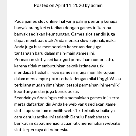
Posted on
April 11, 2020
by
admin
Pada games slot online, hal yang paling penting kenapa
banyak orang ketertarikan dengan games ini karena
banyak sediakan keuntungan. Games slot sendiri juga
dapat membuat otak Anda merasa slow sejenak, maka
Anda juga bisa memperoleh keseruan dan juga
tantangan baru dalam main-main games ini.
Permainan slot yakni kategori permainan nomor satu,
karena tidak membutuhkan teknik istimewa utk
mendapati hadiah. Type games ini juga memiliki tujuan
dalam mencampur poto terbaik dengan nilai tinggi. Walau
terbilang mudah dimainkan, tetapi permainan ini memiliki
keuntungan dan juga bonus besar.
Seandainya Anda ingin coba memainkan games ini, serta-
merta daftarkan diri Anda ke web yang sediakan game
slot. Tapi sebelum memilih website Terbaik sebaiknya
cara dahulu artikel ini terlebih Dahulu Pembahasan
berikut ini dapat menjadi acuan utk menemukan website
slot terpercaya di Indonesia.