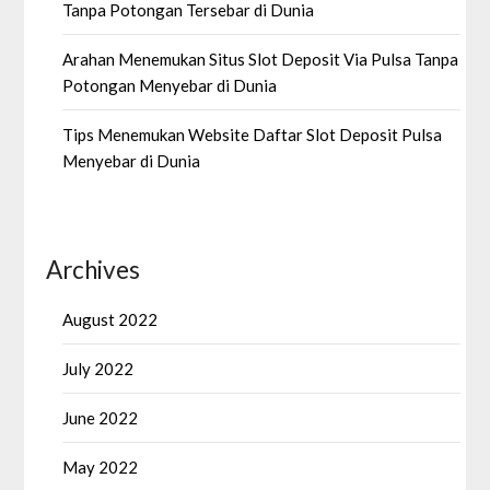
Tanpa Potongan Tersebar di Dunia
Arahan Menemukan Situs Slot Deposit Via Pulsa Tanpa
Potongan Menyebar di Dunia
Tips Menemukan Website Daftar Slot Deposit Pulsa
Menyebar di Dunia
Archives
August 2022
July 2022
June 2022
May 2022