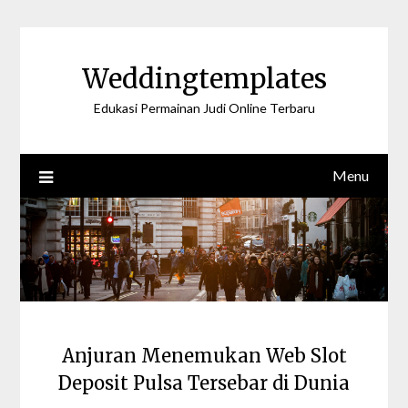
Skip
to
content
Weddingtemplates
Edukasi Permainan Judi Online Terbaru
Menu
Anjuran Menemukan Web Slot
Deposit Pulsa Tersebar di Dunia