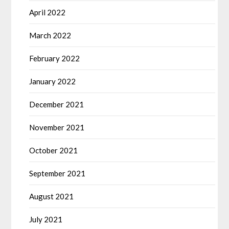
April 2022
March 2022
February 2022
January 2022
December 2021
November 2021
October 2021
September 2021
August 2021
July 2021