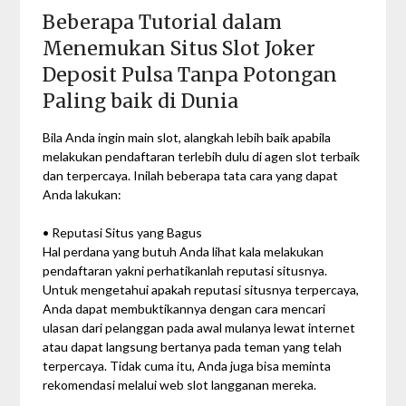
Beberapa Tutorial dalam
Menemukan Situs Slot Joker
Deposit Pulsa Tanpa Potongan
Paling baik di Dunia
Bila Anda ingin main slot, alangkah lebih baik apabila
melakukan pendaftaran terlebih dulu di agen slot terbaik
dan terpercaya. Inilah beberapa tata cara yang dapat
Anda lakukan:
• Reputasi Situs yang Bagus
Hal perdana yang butuh Anda lihat kala melakukan
pendaftaran yakni perhatikanlah reputasi situsnya.
Untuk mengetahui apakah reputasi situsnya terpercaya,
Anda dapat membuktikannya dengan cara mencari
ulasan dari pelanggan pada awal mulanya lewat internet
atau dapat langsung bertanya pada teman yang telah
terpercaya. Tidak cuma itu, Anda juga bisa meminta
rekomendasi melalui web slot langganan mereka.