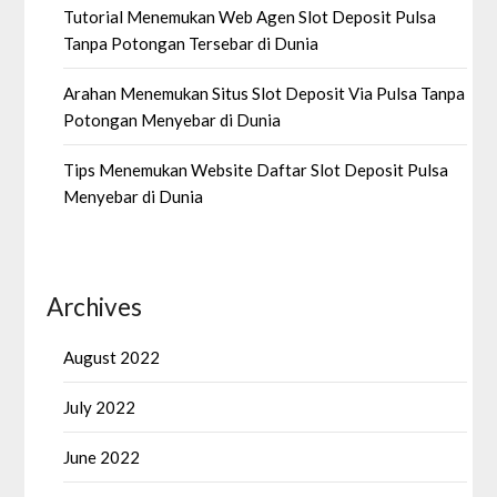
Tutorial Menemukan Web Agen Slot Deposit Pulsa
Tanpa Potongan Tersebar di Dunia
Arahan Menemukan Situs Slot Deposit Via Pulsa Tanpa
Potongan Menyebar di Dunia
Tips Menemukan Website Daftar Slot Deposit Pulsa
Menyebar di Dunia
Archives
August 2022
July 2022
June 2022