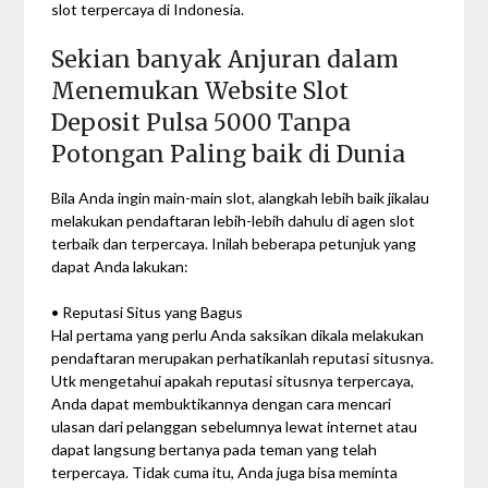
slot terpercaya di Indonesia.
Sekian banyak Anjuran dalam
Menemukan Website Slot
Deposit Pulsa 5000 Tanpa
Potongan Paling baik di Dunia
Bila Anda ingin main-main slot, alangkah lebih baik jikalau
melakukan pendaftaran lebih-lebih dahulu di agen slot
terbaik dan terpercaya. Inilah beberapa petunjuk yang
dapat Anda lakukan:
• Reputasi Situs yang Bagus
Hal pertama yang perlu Anda saksikan dikala melakukan
pendaftaran merupakan perhatikanlah reputasi situsnya.
Utk mengetahui apakah reputasi situsnya terpercaya,
Anda dapat membuktikannya dengan cara mencari
ulasan dari pelanggan sebelumnya lewat internet atau
dapat langsung bertanya pada teman yang telah
terpercaya. Tidak cuma itu, Anda juga bisa meminta