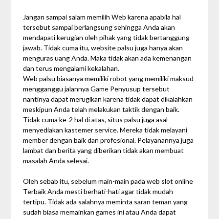
Jangan sampai salam memilih Web karena apabila hal
tersebut sampai berlangsung sehingga Anda akan
mendapati kerugian oleh pihak yang tidak bertanggung
jawab. Tidak cuma itu, website palsu juga hanya akan
menguras uang Anda. Maka tidak akan ada kemenangan
dan terus mengalami kekalahan.
Web palsu biasanya memiliki robot yang memiliki maksud
mengganggu jalannya Game Penyusup tersebut
nantinya dapat merugikan karena tidak dapat dikalahkan
meskipun Anda telah melakukan taktik dengan baik.
Tidak cuma ke-2 hal di atas, situs palsu juga asal
menyediakan kastemer service. Mereka tidak melayani
member dengan baik dan profesional. Pelayanannya juga
lambat dan berita yang diberikan tidak akan membuat
masalah Anda selesai.
Oleh sebab itu, sebelum main-main pada web slot online
Terbaik Anda mesti berhati-hati agar tidak mudah
tertipu. Tidak ada salahnya meminta saran teman yang
sudah biasa memainkan games ini atau Anda dapat