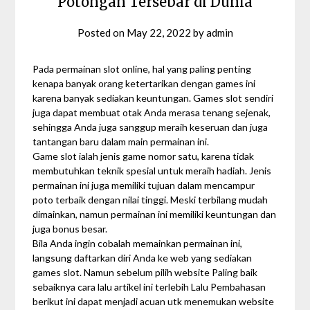
Potongan Tersebar di Dunia
Posted on
May 22, 2022
by
admin
Pada permainan slot online, hal yang paling penting
kenapa banyak orang ketertarikan dengan games ini
karena banyak sediakan keuntungan. Games slot sendiri
juga dapat membuat otak Anda merasa tenang sejenak,
sehingga Anda juga sanggup meraih keseruan dan juga
tantangan baru dalam main permainan ini.
Game slot ialah jenis game nomor satu, karena tidak
membutuhkan teknik spesial untuk meraih hadiah. Jenis
permainan ini juga memiliki tujuan dalam mencampur
poto terbaik dengan nilai tinggi. Meski terbilang mudah
dimainkan, namun permainan ini memiliki keuntungan dan
juga bonus besar.
Bila Anda ingin cobalah memainkan permainan ini,
langsung daftarkan diri Anda ke web yang sediakan
games slot. Namun sebelum pilih website Paling baik
sebaiknya cara lalu artikel ini terlebih Lalu Pembahasan
berikut ini dapat menjadi acuan utk menemukan website