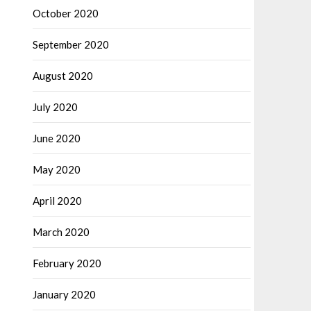
October 2020
September 2020
August 2020
July 2020
June 2020
May 2020
April 2020
March 2020
February 2020
January 2020