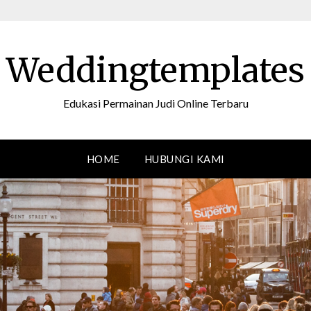
Weddingtemplates
Edukasi Permainan Judi Online Terbaru
HOME
HUBUNGI KAMI