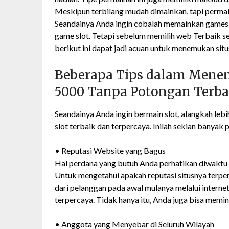
Meskipun terbilang mudah dimainkan, tapi permain
Seandainya Anda ingin cobalah memainkan games i
game slot. Tetapi sebelum memilih web Terbaik se
berikut ini dapat jadi acuan untuk menemukan situs
Beberapa Tips dalam Menem
5000 Tanpa Potongan Terbai
Seandainya Anda ingin bermain slot, alangkah lebi
slot terbaik dan terpercaya. Inilah sekian banyak
• Reputasi Website yang Bagus
Hal perdana yang butuh Anda perhatikan diwaktu 
Untuk mengetahui apakah reputasi situsnya terp
dari pelanggan pada awal mulanya melalui interne
terpercaya. Tidak hanya itu, Anda juga bisa memin
• Anggota yang Menyebar di Seluruh Wilayah