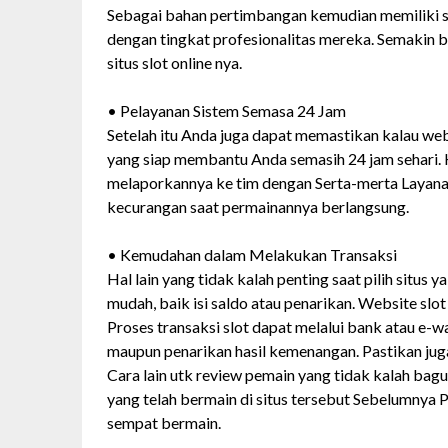
Sebagai bahan pertimbangan kemudian memiliki si
dengan tingkat profesionalitas mereka. Semakin
situs slot online nya.
• Pelayanan Sistem Semasa 24 Jam
Setelah itu Anda juga dapat memastikan kalau web 
yang siap membantu Anda semasih 24 jam sehari. 
melaporkannya ke tim dengan Serta-merta Layanan
kecurangan saat permainannya berlangsung.
• Kemudahan dalam Melakukan Transaksi
Hal lain yang tidak kalah penting saat pilih situs
mudah, baik isi saldo atau penarikan. Website slot
Proses transaksi slot dapat melalui bank atau e-
maupun penarikan hasil kemenangan. Pastikan juga
Cara lain utk review pemain yang tidak kalah ba
yang telah bermain di situs tersebut Sebelumnya Pi
sempat bermain.