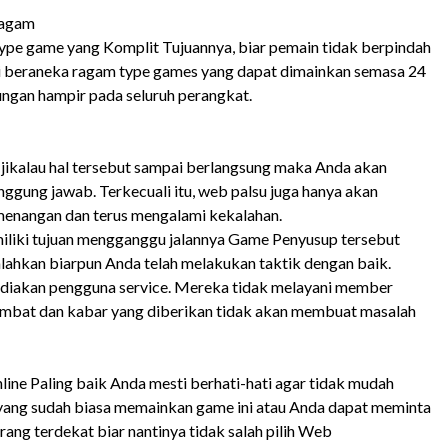
Ragam
type game yang Komplit Tujuannya, biar pemain tidak berpindah
ki beraneka ragam type games yang dapat dimainkan semasa 24
gan hampir pada seluruh perangkat.
 jikalau hal tersebut sampai berlangsung maka Anda akan
ggung jawab. Terkecuali itu, web palsu juga hanya akan
menangan dan terus mengalami kekalahan.
liki tujuan mengganggu jalannya Game Penyusup tersebut
alahkan biarpun Anda telah melakukan taktik dengan baik.
nyediakan pengguna service. Mereka tidak melayani member
lambat dan kabar yang diberikan tidak akan membuat masalah
line Paling baik Anda mesti berhati-hati agar tidak mudah
 yang sudah biasa memainkan game ini atau Anda dapat meminta
ang terdekat biar nantinya tidak salah pilih Web