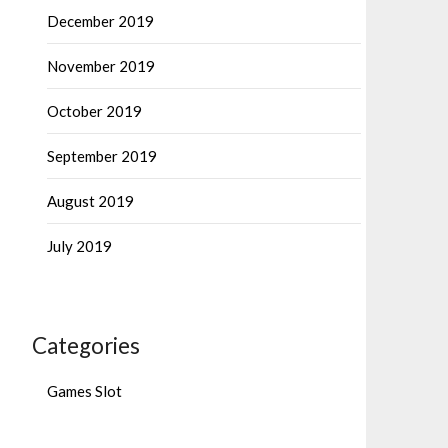
December 2019
November 2019
October 2019
September 2019
August 2019
July 2019
Categories
Games Slot