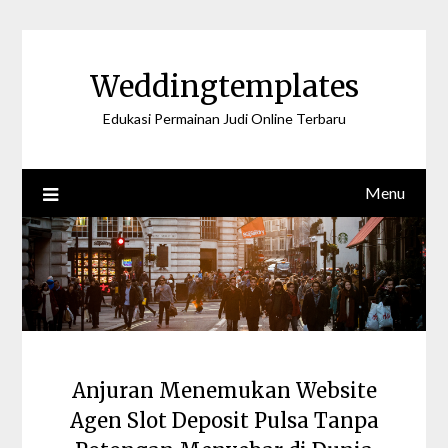
Skip
to
content
Weddingtemplates
Edukasi Permainan Judi Online Terbaru
Menu
Anjuran Menemukan Website
Agen Slot Deposit Pulsa Tanpa