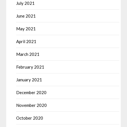
July 2021
June 2021
May 2021
April 2021
March 2021
February 2021
January 2021
December 2020
November 2020
October 2020