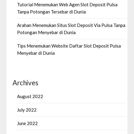
Tutorial Menemukan Web Agen Slot Deposit Pulsa
Tanpa Potongan Tersebar di Dunia
Arahan Menemukan Situs Slot Deposit Via Pulsa Tanpa
Potongan Menyebar di Dunia
Tips Menemukan Website Daftar Slot Deposit Pulsa
Menyebar di Dunia
Archives
August 2022
July 2022
June 2022