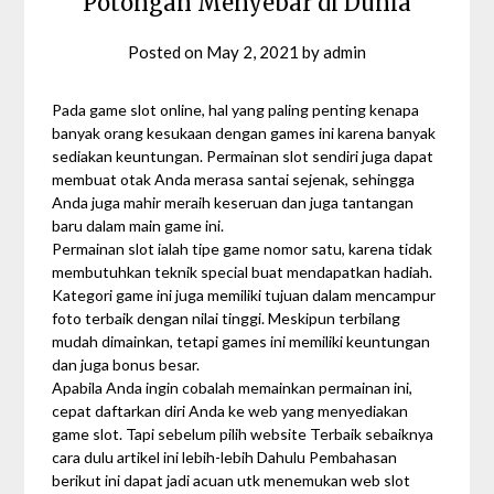
Potongan Menyebar di Dunia
Posted on
May 2, 2021
by
admin
Pada game slot online, hal yang paling penting kenapa
banyak orang kesukaan dengan games ini karena banyak
sediakan keuntungan. Permainan slot sendiri juga dapat
membuat otak Anda merasa santai sejenak, sehingga
Anda juga mahir meraih keseruan dan juga tantangan
baru dalam main game ini.
Permainan slot ialah tipe game nomor satu, karena tidak
membutuhkan teknik special buat mendapatkan hadiah.
Kategori game ini juga memiliki tujuan dalam mencampur
foto terbaik dengan nilai tinggi. Meskipun terbilang
mudah dimainkan, tetapi games ini memiliki keuntungan
dan juga bonus besar.
Apabila Anda ingin cobalah memainkan permainan ini,
cepat daftarkan diri Anda ke web yang menyediakan
game slot. Tapi sebelum pilih website Terbaik sebaiknya
cara dulu artikel ini lebih-lebih Dahulu Pembahasan
berikut ini dapat jadi acuan utk menemukan web slot