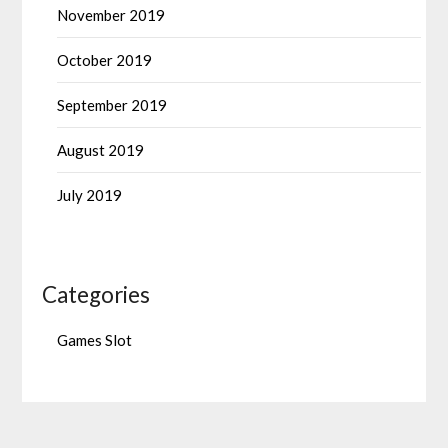
November 2019
October 2019
September 2019
August 2019
July 2019
Categories
Games Slot