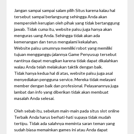
Jangan sampai sampai salam pilih Situs karena kalau hal
tersebut sampai berlangsung sehingga Anda akan
memperoleh kerugian oleh pihak yang tidak bertanggung
jawab. Tidak cuma itu, website palsu juga hanya akan
menguras uang Anda. Sehingga tidak akan ada
kemenangan dan terus mengalami kekalahan.
Website palsu umumnya memiliki robot yang memiliki
tujuan mengganggu jalannya Game Penyusup tersebut
nantinya dapat merugikan karena tidak dapat dikalahkan
walau Anda telah melakukan taktik dengan baik.
Tidak hanya kedua hal di atas, website palsu juga asal
menyediakan pengguna service. Mereka tidak melayani
member dengan baik dan profesional. Pelayanannya juga
lambat dan info yang diberikan tidak akan membuat
masalah Anda selesai.
Oleh sebab itu, sebelum main-main pada situs slot online
Terbaik Anda harus berhati-hati supaya tidak mudah
tertipu. Tidak ada salahnya meminta saran teman yang
sudah biasa memainkan games ini atau Anda dapat