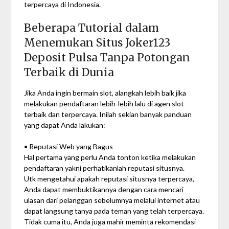
terpercaya di Indonesia.
Beberapa Tutorial dalam
Menemukan Situs Joker123
Deposit Pulsa Tanpa Potongan
Terbaik di Dunia
Jika Anda ingin bermain slot, alangkah lebih baik jika
melakukan pendaftaran lebih-lebih lalu di agen slot
terbaik dan terpercaya. Inilah sekian banyak panduan
yang dapat Anda lakukan:
• Reputasi Web yang Bagus
Hal pertama yang perlu Anda tonton ketika melakukan
pendaftaran yakni perhatikanlah reputasi situsnya.
Utk mengetahui apakah reputasi situsnya terpercaya,
Anda dapat membuktikannya dengan cara mencari
ulasan dari pelanggan sebelumnya melalui internet atau
dapat langsung tanya pada teman yang telah terpercaya.
Tidak cuma itu, Anda juga mahir meminta rekomendasi