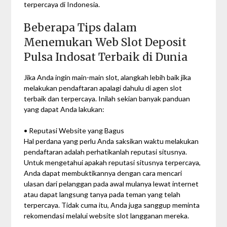
terpercaya di Indonesia.
Beberapa Tips dalam
Menemukan Web Slot Deposit
Pulsa Indosat Terbaik di Dunia
Jika Anda ingin main-main slot, alangkah lebih baik jika
melakukan pendaftaran apalagi dahulu di agen slot
terbaik dan terpercaya. Inilah sekian banyak panduan
yang dapat Anda lakukan:
• Reputasi Website yang Bagus
Hal perdana yang perlu Anda saksikan waktu melakukan
pendaftaran adalah perhatikanlah reputasi situsnya.
Untuk mengetahui apakah reputasi situsnya terpercaya,
Anda dapat membuktikannya dengan cara mencari
ulasan dari pelanggan pada awal mulanya lewat internet
atau dapat langsung tanya pada teman yang telah
terpercaya. Tidak cuma itu, Anda juga sanggup meminta
rekomendasi melalui website slot langganan mereka.