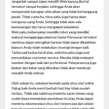
Janganlah sampai salam memilih Web karena jika hal
tersebut sampai berjalan sehingga Anda akan
memperoleh kerugian oleh pihak yang tidak bertanggung
jawab. Tidak cuma itu, situs palsu juga hanya akan
menguras uang Anda. Sehingga tidak akan ada
kemenangan dan terus mengalami kekalahan.
Web palsu kebanyakan memiliki robot yang memiliki
maksud mengganggu jalannya Game Penyusup tersebut
nantinya dapat merugikan karena tidak dapat dikalahkan
biarpun Anda telah melakukan strategi dengan baik.
Terkecuali kedua hal di atas, website palsu juga asal
menyediakan customer service. Mereka tidak melayani
member dengan baik dan profesional. Pelayanannya juga
lambat dan kabar yang diberikan tidak akan membuat
masalah Anda selesai.
Oleh sebab itu, sebelum bermain pada situs slot online
Paling baik Anda mesti berhati-hati biar tidak mudah
tertipu. Tidak ada salahnya meminta saran teman yang
sudah biasa memainkan permainan ini atau Anda dapat
meminta rekomendasi situs slot terpercaya dari sekian
banyak orang terdekat supaya nantinya tidak salah pilih