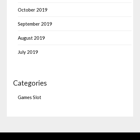
October 2019
September 2019
August 2019
July 2019
Categories
Games Slot