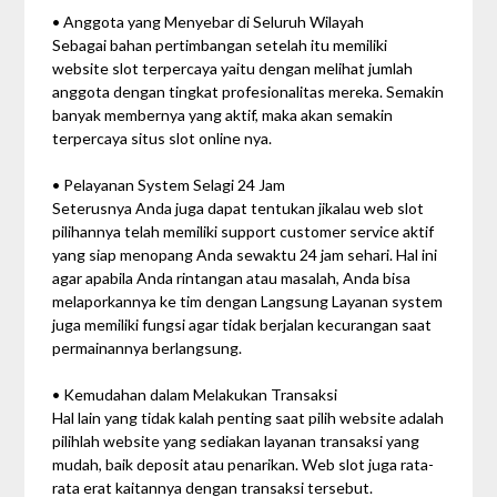
• Anggota yang Menyebar di Seluruh Wilayah
Sebagai bahan pertimbangan setelah itu memiliki
website slot terpercaya yaitu dengan melihat jumlah
anggota dengan tingkat profesionalitas mereka. Semakin
banyak membernya yang aktif, maka akan semakin
terpercaya situs slot online nya.
• Pelayanan System Selagi 24 Jam
Seterusnya Anda juga dapat tentukan jikalau web slot
pilihannya telah memiliki support customer service aktif
yang siap menopang Anda sewaktu 24 jam sehari. Hal ini
agar apabila Anda rintangan atau masalah, Anda bisa
melaporkannya ke tim dengan Langsung Layanan system
juga memiliki fungsi agar tidak berjalan kecurangan saat
permainannya berlangsung.
• Kemudahan dalam Melakukan Transaksi
Hal lain yang tidak kalah penting saat pilih website adalah
pilihlah website yang sediakan layanan transaksi yang
mudah, baik deposit atau penarikan. Web slot juga rata-
rata erat kaitannya dengan transaksi tersebut.