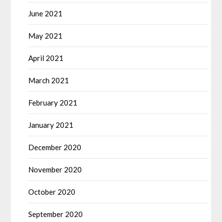
June 2021
May 2021
April 2021
March 2021
February 2021
January 2021
December 2020
November 2020
October 2020
September 2020