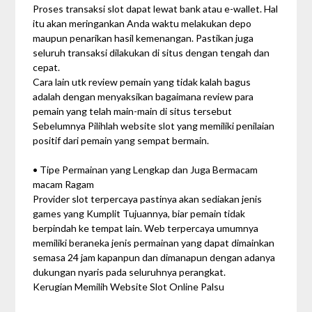
Proses transaksi slot dapat lewat bank atau e-wallet. Hal
itu akan meringankan Anda waktu melakukan depo
maupun penarikan hasil kemenangan. Pastikan juga
seluruh transaksi dilakukan di situs dengan tengah dan
cepat.
Cara lain utk review pemain yang tidak kalah bagus
adalah dengan menyaksikan bagaimana review para
pemain yang telah main-main di situs tersebut
Sebelumnya Pilihlah website slot yang memiliki penilaian
positif dari pemain yang sempat bermain.
• Tipe Permainan yang Lengkap dan Juga Bermacam
macam Ragam
Provider slot terpercaya pastinya akan sediakan jenis
games yang Kumplit Tujuannya, biar pemain tidak
berpindah ke tempat lain. Web terpercaya umumnya
memiliki beraneka jenis permainan yang dapat dimainkan
semasa 24 jam kapanpun dan dimanapun dengan adanya
dukungan nyaris pada seluruhnya perangkat.
Kerugian Memilih Website Slot Online Palsu