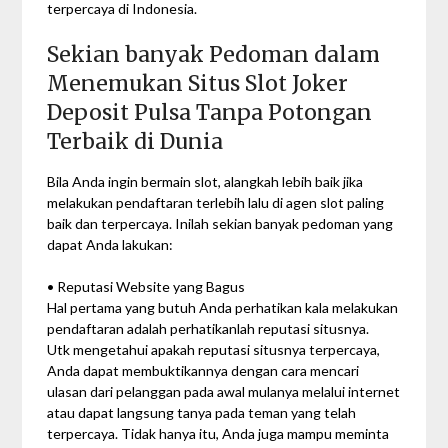
terpercaya di Indonesia.
Sekian banyak Pedoman dalam
Menemukan Situs Slot Joker
Deposit Pulsa Tanpa Potongan
Terbaik di Dunia
Bila Anda ingin bermain slot, alangkah lebih baik jika
melakukan pendaftaran terlebih lalu di agen slot paling
baik dan terpercaya. Inilah sekian banyak pedoman yang
dapat Anda lakukan:
• Reputasi Website yang Bagus
Hal pertama yang butuh Anda perhatikan kala melakukan
pendaftaran adalah perhatikanlah reputasi situsnya.
Utk mengetahui apakah reputasi situsnya terpercaya,
Anda dapat membuktikannya dengan cara mencari
ulasan dari pelanggan pada awal mulanya melalui internet
atau dapat langsung tanya pada teman yang telah
terpercaya. Tidak hanya itu, Anda juga mampu meminta