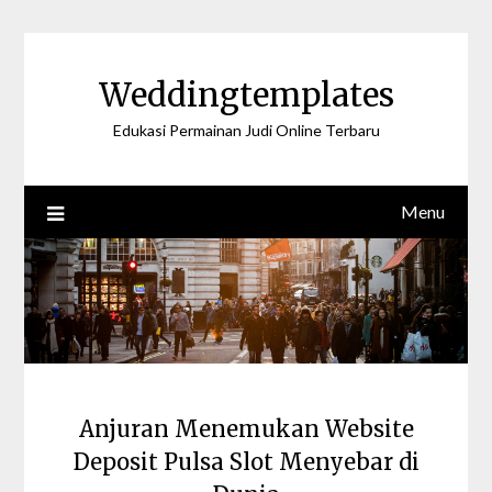
Skip
to
content
Weddingtemplates
Edukasi Permainan Judi Online Terbaru
Menu
Anjuran Menemukan Website
Deposit Pulsa Slot Menyebar di