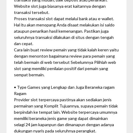
Website slot juga biasanya erat kaitannya dengan
transaksi tersebut.
Proses transaksi slot dapat melalui bank atau e-wallet.
Hal itu akan menopang Anda disaat melakukan isi saldo
ataupun penarikan hasil kemenangan. Pastikan juga
seluruhnya transaksi dilakukan di situs dengan tengah
dan cepat.
Cara lain buat review pemain yang tidak kalah keren yaitu
dengan menonton bagaimana review para pemain yang
telah bermain di web tersebut Sebelumnya Pilihlah web
slot yang memiliki penilaian positif dari pemain yang
sempat bermain.
• Type Games yang Lengkap dan Juga Beraneka ragam
Ragam
Provider slot terpercaya pastinya akan sediakan jenis
permainan yang Komplit Tujuannya, supaya pemain tidak
berpindah ke tempat lain. Website terpercaya umumnya
memiliki beraneka jenis game yang dapat dimainkan
selagi 24 jam kapanpun dan dimanapun dengan adanya
dukungan nyaris pada seluruhnya perangkat.