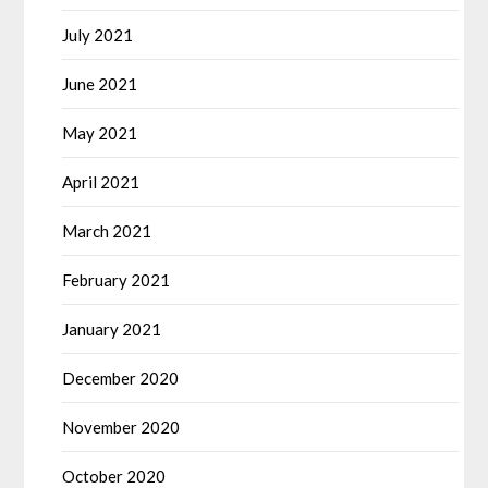
July 2021
June 2021
May 2021
April 2021
March 2021
February 2021
January 2021
December 2020
November 2020
October 2020