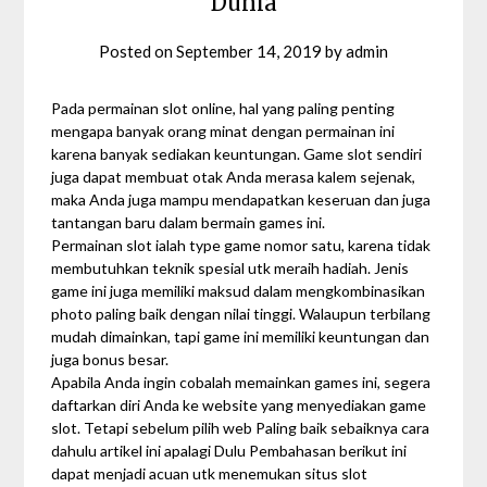
Dunia
Posted on
September 14, 2019
by
admin
Pada permainan slot online, hal yang paling penting
mengapa banyak orang minat dengan permainan ini
karena banyak sediakan keuntungan. Game slot sendiri
juga dapat membuat otak Anda merasa kalem sejenak,
maka Anda juga mampu mendapatkan keseruan dan juga
tantangan baru dalam bermain games ini.
Permainan slot ialah type game nomor satu, karena tidak
membutuhkan teknik spesial utk meraih hadiah. Jenis
game ini juga memiliki maksud dalam mengkombinasikan
photo paling baik dengan nilai tinggi. Walaupun terbilang
mudah dimainkan, tapi game ini memiliki keuntungan dan
juga bonus besar.
Apabila Anda ingin cobalah memainkan games ini, segera
daftarkan diri Anda ke website yang menyediakan game
slot. Tetapi sebelum pilih web Paling baik sebaiknya cara
dahulu artikel ini apalagi Dulu Pembahasan berikut ini
dapat menjadi acuan utk menemukan situs slot