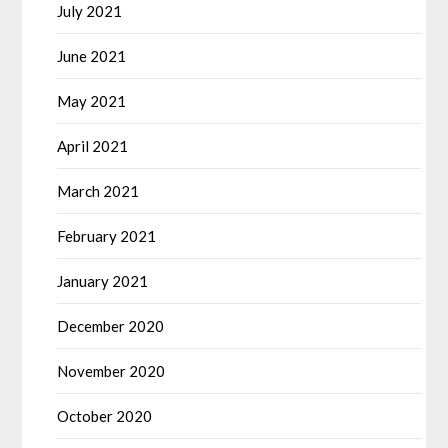
July 2021
June 2021
May 2021
April 2021
March 2021
February 2021
January 2021
December 2020
November 2020
October 2020