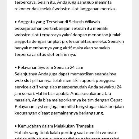
terpercaya. Selain itu, Anda juga sanggup meminta
rekomendasi melalui website slot langganan mereka.
• Anggota yang Tersebar di Seluruh Wilayah
Sebagai bahan pertimbangan setelah itu memiliki
website slot terpercaya yakni dengan menonton jumlah
anggota dengan tingkat profesionalitas mereka. Semakin
banyak membernya yang aktif, maka akan semakin
terpercaya situs slot online nya.
• Pelayanan System Semasa 24 Jam
Selanjutnya Anda juga dapat memastikan seandainya
web slot pilihannya telah memiliki support pengguna
service aktif yang siap mempermudah Anda sewaktu 24
jam sehari. Hal ini biar apabila Anda kesukaran atau
masalah, Anda bisa melaporkannya ke tim dengan Cepat
Pelayanan system juga memiliki fungsi agar tidak berjalan
kecurangan disaat permainannya berlangsung.
• Kemudahan dalam Melakukan Transaksi
Hal lain yang tidak kalah penting saat memilih website
adalah pilihlah situs yang sediakan pelayanan transaksi