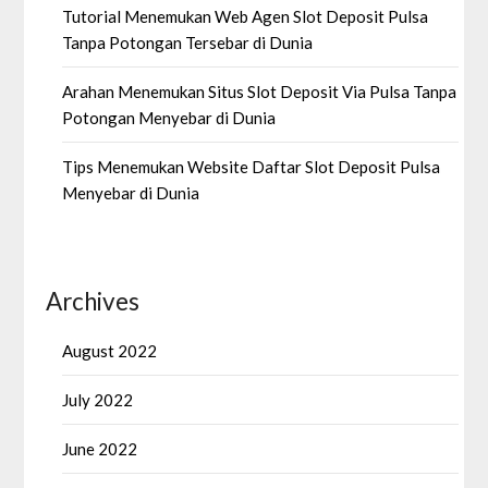
Tutorial Menemukan Web Agen Slot Deposit Pulsa
Tanpa Potongan Tersebar di Dunia
Arahan Menemukan Situs Slot Deposit Via Pulsa Tanpa
Potongan Menyebar di Dunia
Tips Menemukan Website Daftar Slot Deposit Pulsa
Menyebar di Dunia
Archives
August 2022
July 2022
June 2022