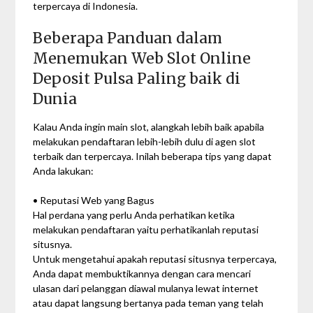
terpercaya di Indonesia.
Beberapa Panduan dalam
Menemukan Web Slot Online
Deposit Pulsa Paling baik di
Dunia
Kalau Anda ingin main slot, alangkah lebih baik apabila
melakukan pendaftaran lebih-lebih dulu di agen slot
terbaik dan terpercaya. Inilah beberapa tips yang dapat
Anda lakukan:
• Reputasi Web yang Bagus
Hal perdana yang perlu Anda perhatikan ketika
melakukan pendaftaran yaitu perhatikanlah reputasi
situsnya.
Untuk mengetahui apakah reputasi situsnya terpercaya,
Anda dapat membuktikannya dengan cara mencari
ulasan dari pelanggan diawal mulanya lewat internet
atau dapat langsung bertanya pada teman yang telah