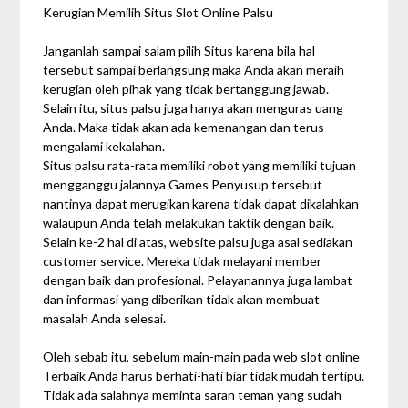
Kerugian Memilih Situs Slot Online Palsu
Janganlah sampai salam pilih Situs karena bila hal
tersebut sampai berlangsung maka Anda akan meraih
kerugian oleh pihak yang tidak bertanggung jawab.
Selain itu, situs palsu juga hanya akan menguras uang
Anda. Maka tidak akan ada kemenangan dan terus
mengalami kekalahan.
Situs palsu rata-rata memiliki robot yang memiliki tujuan
mengganggu jalannya Games Penyusup tersebut
nantinya dapat merugikan karena tidak dapat dikalahkan
walaupun Anda telah melakukan taktik dengan baik.
Selain ke-2 hal di atas, website palsu juga asal sediakan
customer service. Mereka tidak melayani member
dengan baik dan profesional. Pelayanannya juga lambat
dan informasi yang diberikan tidak akan membuat
masalah Anda selesai.
Oleh sebab itu, sebelum main-main pada web slot online
Terbaik Anda harus berhati-hati biar tidak mudah tertipu.
Tidak ada salahnya meminta saran teman yang sudah