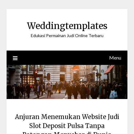
Skip
to
content
Weddingtemplates
Edukasi Permainan Judi Online Terbaru
Menu
Anjuran Menemukan Website Judi
Slot Deposit Pulsa Tanpa