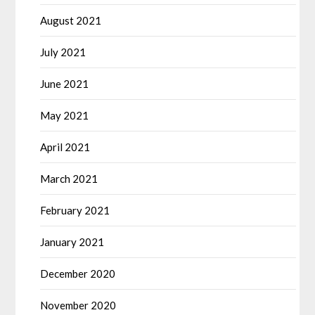
August 2021
July 2021
June 2021
May 2021
April 2021
March 2021
February 2021
January 2021
December 2020
November 2020