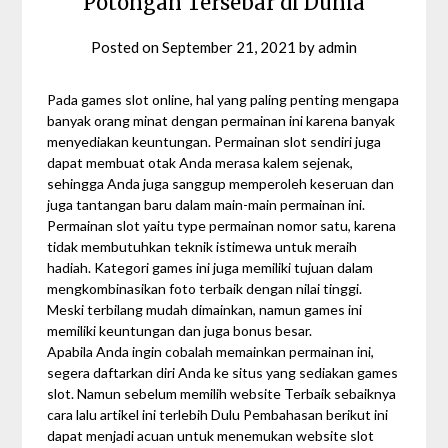
Potongan Tersebar di Dunia
Posted on
September 21, 2021
by
admin
Pada games slot online, hal yang paling penting mengapa
banyak orang minat dengan permainan ini karena banyak
menyediakan keuntungan. Permainan slot sendiri juga
dapat membuat otak Anda merasa kalem sejenak,
sehingga Anda juga sanggup memperoleh keseruan dan
juga tantangan baru dalam main-main permainan ini.
Permainan slot yaitu type permainan nomor satu, karena
tidak membutuhkan teknik istimewa untuk meraih
hadiah. Kategori games ini juga memiliki tujuan dalam
mengkombinasikan foto terbaik dengan nilai tinggi.
Meski terbilang mudah dimainkan, namun games ini
memiliki keuntungan dan juga bonus besar.
Apabila Anda ingin cobalah memainkan permainan ini,
segera daftarkan diri Anda ke situs yang sediakan games
slot. Namun sebelum memilih website Terbaik sebaiknya
cara lalu artikel ini terlebih Dulu Pembahasan berikut ini
dapat menjadi acuan untuk menemukan website slot