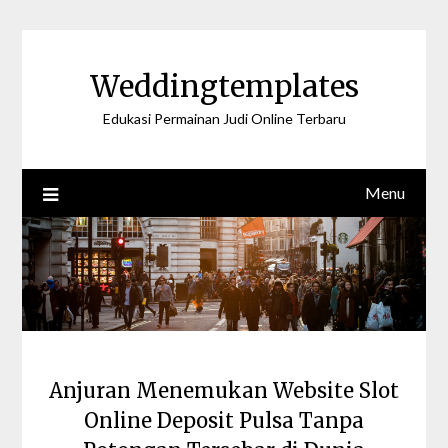
Skip
to
content
Weddingtemplates
Edukasi Permainan Judi Online Terbaru
Menu
Anjuran Menemukan Website Slot
Online Deposit Pulsa Tanpa