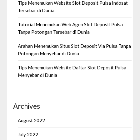
Tips Menemukan Website Slot Deposit Pulsa Indosat
Tersebar di Dunia
Tutorial Menemukan Web Agen Slot Deposit Pulsa
Tanpa Potongan Tersebar di Dunia
Arahan Menemukan Situs Slot Deposit Via Pulsa Tanpa
Potongan Menyebar di Dunia
Tips Menemukan Website Daftar Slot Deposit Pulsa
Menyebar di Dunia
Archives
August 2022
July 2022