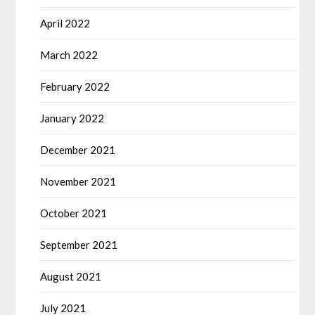
April 2022
March 2022
February 2022
January 2022
December 2021
November 2021
October 2021
September 2021
August 2021
July 2021