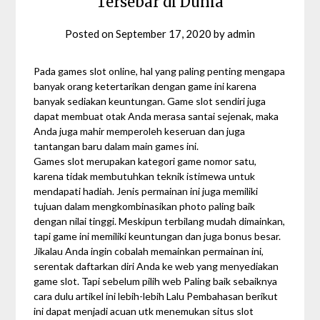
Tersebar di Dunia
Posted on
September 17, 2020
by
admin
Pada games slot online, hal yang paling penting mengapa
banyak orang ketertarikan dengan game ini karena
banyak sediakan keuntungan. Game slot sendiri juga
dapat membuat otak Anda merasa santai sejenak, maka
Anda juga mahir memperoleh keseruan dan juga
tantangan baru dalam main games ini.
Games slot merupakan kategori game nomor satu,
karena tidak membutuhkan teknik istimewa untuk
mendapati hadiah. Jenis permainan ini juga memiliki
tujuan dalam mengkombinasikan photo paling baik
dengan nilai tinggi. Meskipun terbilang mudah dimainkan,
tapi game ini memiliki keuntungan dan juga bonus besar.
Jikalau Anda ingin cobalah memainkan permainan ini,
serentak daftarkan diri Anda ke web yang menyediakan
game slot. Tapi sebelum pilih web Paling baik sebaiknya
cara dulu artikel ini lebih-lebih Lalu Pembahasan berikut
ini dapat menjadi acuan utk menemukan situs slot