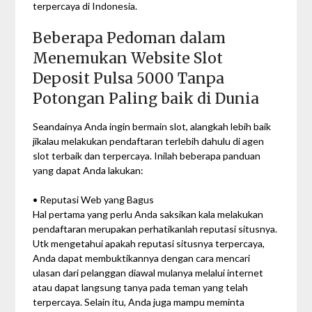
terpercaya di Indonesia.
Beberapa Pedoman dalam
Menemukan Website Slot
Deposit Pulsa 5000 Tanpa
Potongan Paling baik di Dunia
Seandainya Anda ingin bermain slot, alangkah lebih baik
jikalau melakukan pendaftaran terlebih dahulu di agen
slot terbaik dan terpercaya. Inilah beberapa panduan
yang dapat Anda lakukan:
• Reputasi Web yang Bagus
Hal pertama yang perlu Anda saksikan kala melakukan
pendaftaran merupakan perhatikanlah reputasi situsnya.
Utk mengetahui apakah reputasi situsnya terpercaya,
Anda dapat membuktikannya dengan cara mencari
ulasan dari pelanggan diawal mulanya melalui internet
atau dapat langsung tanya pada teman yang telah
terpercaya. Selain itu, Anda juga mampu meminta