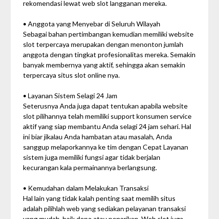
rekomendasi lewat web slot langganan mereka.
• Anggota yang Menyebar di Seluruh Wilayah
Sebagai bahan pertimbangan kemudian memiliki website
slot terpercaya merupakan dengan menonton jumlah
anggota dengan tingkat profesionalitas mereka. Semakin
banyak membernya yang aktif, sehingga akan semakin
terpercaya situs slot online nya.
• Layanan Sistem Selagi 24 Jam
Seterusnya Anda juga dapat tentukan apabila website
slot pilihannya telah memiliki support konsumen service
aktif yang siap membantu Anda selagi 24 jam sehari. Hal
ini biar jikalau Anda hambatan atau masalah, Anda
sanggup melaporkannya ke tim dengan Cepat Layanan
sistem juga memiliki fungsi agar tidak berjalan
kecurangan kala permainannya berlangsung.
• Kemudahan dalam Melakukan Transaksi
Hal lain yang tidak kalah penting saat memilih situs
adalah pilihlah web yang sediakan pelayanan transaksi
yang mudah, baik depo atau penarikan. Web slot juga