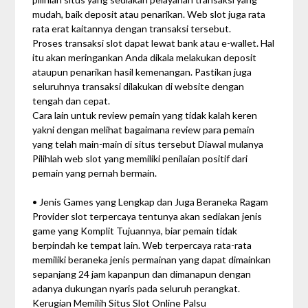
mudah, baik deposit atau penarikan. Web slot juga rata
rata erat kaitannya dengan transaksi tersebut.
Proses transaksi slot dapat lewat bank atau e-wallet. Hal
itu akan meringankan Anda dikala melakukan deposit
ataupun penarikan hasil kemenangan. Pastikan juga
seluruhnya transaksi dilakukan di website dengan
tengah dan cepat.
Cara lain untuk review pemain yang tidak kalah keren
yakni dengan melihat bagaimana review para pemain
yang telah main-main di situs tersebut Diawal mulanya
Pilihlah web slot yang memiliki penilaian positif dari
pemain yang pernah bermain.
• Jenis Games yang Lengkap dan Juga Beraneka Ragam
Provider slot terpercaya tentunya akan sediakan jenis
game yang Komplit Tujuannya, biar pemain tidak
berpindah ke tempat lain. Web terpercaya rata-rata
memiliki beraneka jenis permainan yang dapat dimainkan
sepanjang 24 jam kapanpun dan dimanapun dengan
adanya dukungan nyaris pada seluruh perangkat.
Kerugian Memilih Situs Slot Online Palsu