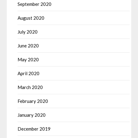
September 2020
August 2020
July 2020
June 2020
May 2020
April 2020
March 2020
February 2020
January 2020
December 2019