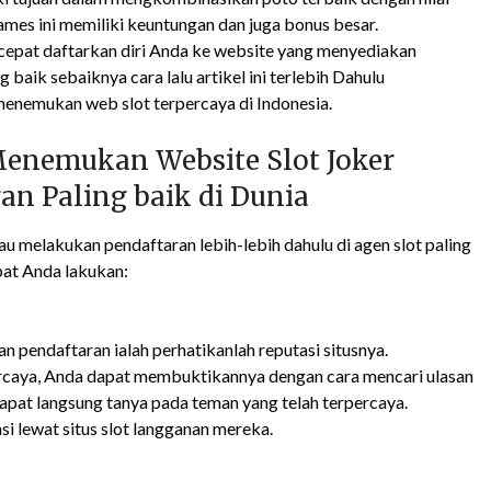
ames ini memiliki keuntungan dan juga bonus besar.
cepat daftarkan diri Anda ke website yang menyediakan
 baik sebaiknya cara lalu artikel ini terlebih Dahulu
menemukan web slot terpercaya di Indonesia.
enemukan Website Slot Joker
an Paling baik di Dunia
alau melakukan pendaftaran lebih-lebih dahulu di agen slot paling
pat Anda lakukan:
n pendaftaran ialah perhatikanlah reputasi situsnya.
ercaya, Anda dapat membuktikannya dengan cara mencari ulasan
dapat langsung tanya pada teman yang telah terpercaya.
i lewat situs slot langganan mereka.