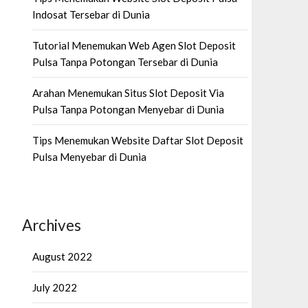
Indosat Tersebar di Dunia
Tutorial Menemukan Web Agen Slot Deposit
Pulsa Tanpa Potongan Tersebar di Dunia
Arahan Menemukan Situs Slot Deposit Via
Pulsa Tanpa Potongan Menyebar di Dunia
Tips Menemukan Website Daftar Slot Deposit
Pulsa Menyebar di Dunia
Archives
August 2022
July 2022