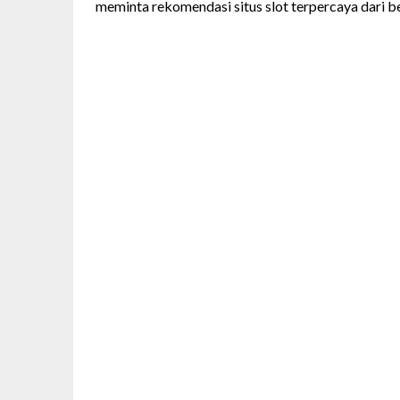
meminta rekomendasi situs slot terpercaya dari be