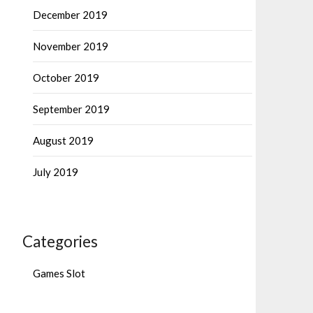
December 2019
November 2019
October 2019
September 2019
August 2019
July 2019
Categories
Games Slot