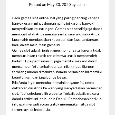
Posted on
May 30, 2020
by
admin
Pada games slot online, hal yang paling penting kenapa
banyak orang minat dengan game ini karena banyak
menyediakan keuntungan. Games slot sendiri juga dapat
membuat otak Anda merasa santai sejenak, maka Anda
juga mahir mendapatkan keseruan dan juga tantangan
baru dalam main-main game ini.
Games slot adalah jenis games nomor satu, karena tidak
membutuhkan teknik teristimewa untuk memperoleh
hadiah. Tipe permainan ini juga memiliki maksud dalam
mencampur foto terbaik dengan nilai tinggi. Biarpun
terbilang mudah dimainkan, namun permainan ini memiliki
keuntungan dan juga bonus besar.
Bila Anda ingin mencoba memainkan game ini, cepat
daftarkan diri Anda ke web yang menyediakan permainan
slot. Tapi sebelum pilih website Terbaik sebaiknya cara
dahulu artikel ini lebih-lebih Dahulu Pembahasan berikut
ini dapat menjadi acuan untuk menemukan situs slot
terpercaya di Indonesia.