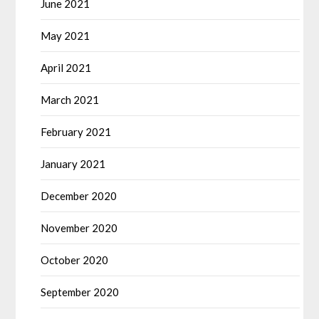
June 2021
May 2021
April 2021
March 2021
February 2021
January 2021
December 2020
November 2020
October 2020
September 2020