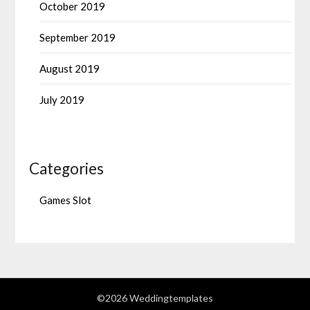
October 2019
September 2019
August 2019
July 2019
Categories
Games Slot
©2026 Weddingtemplates