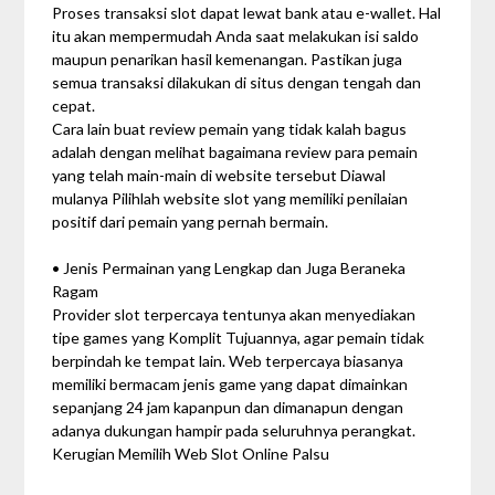
Proses transaksi slot dapat lewat bank atau e-wallet. Hal
itu akan mempermudah Anda saat melakukan isi saldo
maupun penarikan hasil kemenangan. Pastikan juga
semua transaksi dilakukan di situs dengan tengah dan
cepat.
Cara lain buat review pemain yang tidak kalah bagus
adalah dengan melihat bagaimana review para pemain
yang telah main-main di website tersebut Diawal
mulanya Pilihlah website slot yang memiliki penilaian
positif dari pemain yang pernah bermain.
• Jenis Permainan yang Lengkap dan Juga Beraneka
Ragam
Provider slot terpercaya tentunya akan menyediakan
tipe games yang Komplit Tujuannya, agar pemain tidak
berpindah ke tempat lain. Web terpercaya biasanya
memiliki bermacam jenis game yang dapat dimainkan
sepanjang 24 jam kapanpun dan dimanapun dengan
adanya dukungan hampir pada seluruhnya perangkat.
Kerugian Memilih Web Slot Online Palsu